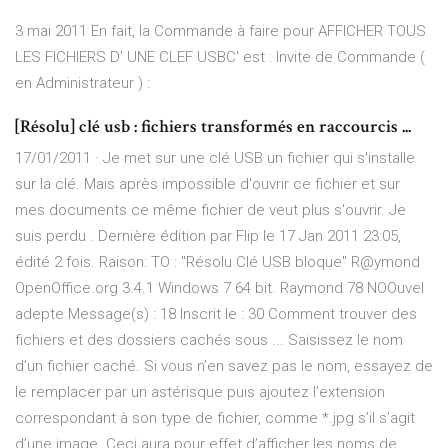
3 mai 2011 En fait, la Commande à faire pour AFFICHER TOUS
LES FICHIERS D' UNE CLEF USBC' est : Invite de Commande (
en Administrateur ) :
[Résolu] clé usb : fichiers transformés en raccourcis ...
17/01/2011 · Je met sur une clé USB un fichier qui s'installe
sur la clé. Mais après impossible d'ouvrir ce fichier et sur
mes documents ce même fichier de veut plus s'ouvrir. Je
suis perdu . Dernière édition par Flip le 17 Jan 2011 23:05,
édité 2 fois. Raison: TO : "Résolu Clé USB bloque" R@ymond
OpenOffice.org 3.4.1 Windows 7 64 bit. Raymond 78 NOOuvel
adepte Message(s) : 18 Inscrit le : 30 Comment trouver des
fichiers et des dossiers cachés sous ... Saisissez le nom
d’un fichier caché. Si vous n’en savez pas le nom, essayez de
le remplacer par un astérisque puis ajoutez l’extension
correspondant à son type de fichier, comme *.jpg s’il s’agit
d’une image. Ceci aura pour effet d’afficher les noms de