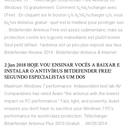
Windows 10 ... Télécharger Bitdefender Free Antivirus for
Windows 10 gratuitement. Comment tï¿½lï¿½charger avec
01net . En cliquant sur le bouton ï¿½ tï¿½lï¿½charger ï¿½, vous
bï¿½nï Antivirus gratuit : quel est le meilleur pour protéger son
... Bitdefender Antivirus Free est assez rudimentaire, mais sa
protection contre les logiciels malveillants est plutôt bonne.
Seul petit défaut : l’antivirus est un peu plus exposé aux faux
Bitdefender Review 2019 - Bitdefender Antivirus & Internet ...
2 Jan 2018 HOJE VOU ENSINAR VOCÊS A BAIXAR E
INSTALAR O ANTIVÍRUS BITDEFENDER FREE!
SEGUNDO ESPECIALISTAS UM DOS
Maximum Windows 7 performance. Independent test lab AV-
Comparatives has rated Avast “the antivirus with the lowest
impact on PC performance.” Fast, light, and powerful, Avast
ensures you don’t have to sacrifice your Windows 7 PC’s
performance for world-class protection. Télécharger
Bitdefender Antivirus Plus 2019 (Gratuit ... 04/03/2014 ·