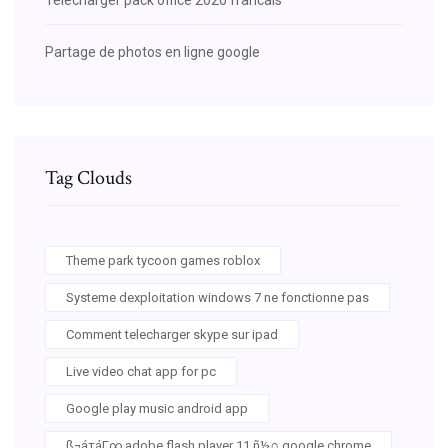
Partage de photos en ligne google
Tag Clouds
Theme park tycoon games roblox
Systeme dexploitation windows 7 ne fonctionne pas
Comment telecharger skype sur ipad
Live video chat app for pc
Google play music android app
ß¬áτáΓ∞ adobe flash player 11 ñ½∩ google chrome