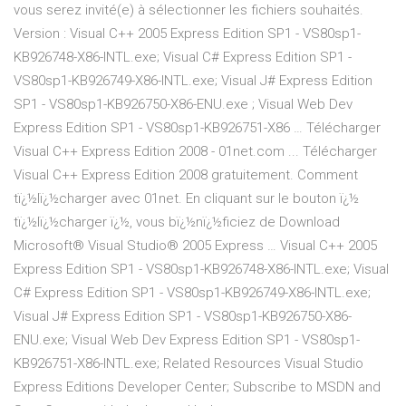
vous serez invité(e) à sélectionner les fichiers souhaités.
Version : Visual C++ 2005 Express Edition SP1 - VS80sp1-
KB926748-X86-INTL.exe; Visual C# Express Edition SP1 -
VS80sp1-KB926749-X86-INTL.exe; Visual J# Express Edition
SP1 - VS80sp1-KB926750-X86-ENU.exe ; Visual Web Dev
Express Edition SP1 - VS80sp1-KB926751-X86 … Télécharger
Visual C++ Express Edition 2008 - 01net.com ... Télécharger
Visual C++ Express Edition 2008 gratuitement. Comment
tï¿½lï¿½charger avec 01net. En cliquant sur le bouton ï¿½
tï¿½lï¿½charger ï¿½, vous bï¿½nï¿½ficiez de Download
Microsoft® Visual Studio® 2005 Express … Visual C++ 2005
Express Edition SP1 - VS80sp1-KB926748-X86-INTL.exe; Visual
C# Express Edition SP1 - VS80sp1-KB926749-X86-INTL.exe;
Visual J# Express Edition SP1 - VS80sp1-KB926750-X86-
ENU.exe; Visual Web Dev Express Edition SP1 - VS80sp1-
KB926751-X86-INTL.exe; Related Resources Visual Studio
Express Editions Developer Center; Subscribe to MSDN and