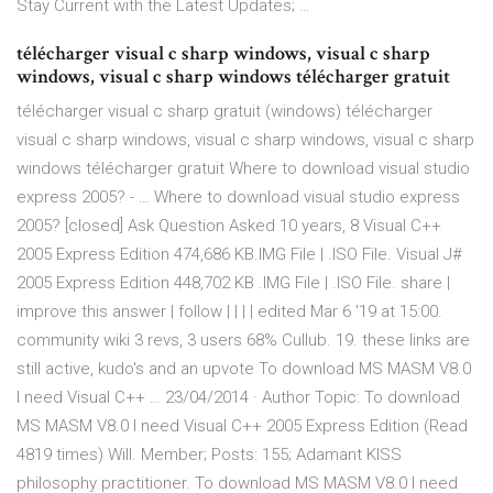
Stay Current with the Latest Updates; …
télécharger visual c sharp windows, visual c sharp
windows, visual c sharp windows télécharger gratuit
télécharger visual c sharp gratuit (windows) télécharger
visual c sharp windows, visual c sharp windows, visual c sharp
windows télécharger gratuit Where to download visual studio
express 2005? - … Where to download visual studio express
2005? [closed] Ask Question Asked 10 years, 8 Visual C++
2005 Express Edition 474,686 KB.IMG File | .ISO File. Visual J#
2005 Express Edition 448,702 KB .IMG File | .ISO File. share |
improve this answer | follow | | | | edited Mar 6 '19 at 15:00.
community wiki 3 revs, 3 users 68% Cullub. 19. these links are
still active, kudo's and an upvote To download MS MASM V8.0
I need Visual C++ … 23/04/2014 · Author Topic: To download
MS MASM V8.0 I need Visual C++ 2005 Express Edition (Read
4819 times) Will. Member; Posts: 155; Adamant KISS
philosophy practitioner. To download MS MASM V8.0 I need