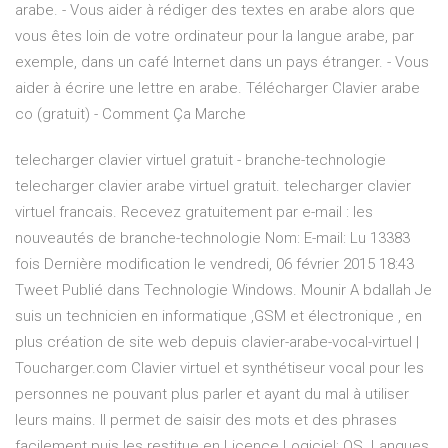
arabe. - Vous aider à rédiger des textes en arabe alors que
vous êtes loin de votre ordinateur pour la langue arabe, par
exemple, dans un café Internet dans un pays étranger. - Vous
aider à écrire une lettre en arabe. Télécharger Clavier arabe
co (gratuit) - Comment Ça Marche
telecharger clavier virtuel gratuit - branche-technologie
telecharger clavier arabe virtuel gratuit. telecharger clavier
virtuel francais. Recevez gratuitement par e-mail : les
nouveautés de branche-technologie Nom: E-mail: Lu 13383
fois Dernière modification le vendredi, 06 février 2015 18:43
Tweet Publié dans Technologie Windows. Mounir A bdallah Je
suis un technicien en informatique ,GSM et électronique , en
plus création de site web depuis clavier-arabe-vocal-virtuel |
Toucharger.com Clavier virtuel et synthétiseur vocal pour les
personnes ne pouvant plus parler et ayant du mal à utiliser
leurs mains. Il permet de saisir des mots et des phrases
facilement puis les restitue en Licence Logiciel; OS. Langues