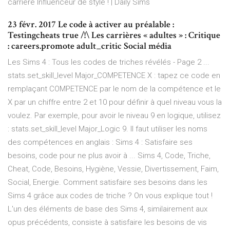
carrière Influenceur de style ! | Daily Sims
23 févr. 2017 Le code à activer au préalable :
Testingcheats true /!\ Les carrières « adultes » : Critique
: careers.promote adult_critic Social média
Les Sims 4 : Tous les codes de triches révélés - Page 2 ...
stats.set_skill_level Major_COMPETENCE X : tapez ce code en
remplaçant COMPETENCE par le nom de la compétence et le
X par un chiffre entre 2 et 10 pour définir à quel niveau vous la
voulez. Par exemple, pour avoir le niveau 9 en logique, utilisez
: stats.set_skill_level Major_Logic 9. Il faut utiliser les noms
des compétences en anglais : Sims 4 : Satisfaire ses
besoins, code pour ne plus avoir à ... Sims 4, Code, Triche,
Cheat, Code, Besoins, Hygiène, Vessie, Divertissement, Faim,
Social, Energie. Comment satisfaire ses besoins dans les
Sims 4 grâce aux codes de triche ? On vous explique tout !
L'un des éléments de base des Sims 4, similairement aux
opus précédents, consiste à satisfaire les besoins de vis