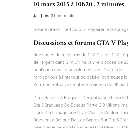
10 mars 2015 à 10h20 . 2 minutes
3 Comments
Soluce Grand Theft Auto 5 : Préparer le braquage
Discussions et forums GTA V Play
Braquages de magasins de GTA Online - GTA Lé
de l'argent dans GTA Online, la ville dispose d
boutiques sont principalement des 24/7 et des 
rendez-vous à l'intérieur de celui-ci et braquez 
YouTube Retrouvez toutes les vidéos de RK sur 
Gta 5 Banque A Braquer - DesignCivique Lieux Et
Gta 5 Braquage De Banque Partie 2 8 Millions im
Libre Gta 5 image credit. Je Vien De Rentrer Da
Braquer La Banque De Los Santos Sur Gta 5 Onli
Telechargements Gta 5 image GTA Online : DLC Br