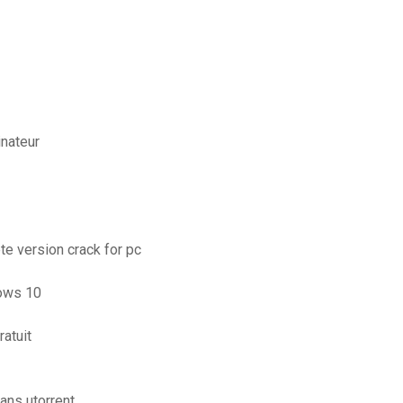
nateur
te version crack for pc
dows 10
atuit
ans utorrent