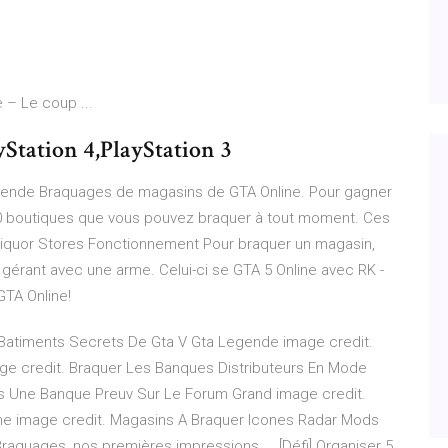
 – Le coup ...
Station 4,PlayStation 3
gende Braquages de magasins de GTA Online. Pour gagner
e 20 boutiques que vous pouvez braquer à tout moment. Ces
Liquor Stores Fonctionnement Pour braquer un magasin,
le gérant avec une arme. Celui-ci se GTA 5 Online avec RK -
GTA Online!
 Batiments Secrets De Gta V Gta Legende image credit.
age credit. Braquer Les Banques Distributeurs En Mode
ns Une Banque Preuv Sur Le Forum Grand image credit.
ne image credit. Magasins A Braquer Icones Radar Mods
aquages, nos premières impressions ... [Défi] Organiser 5