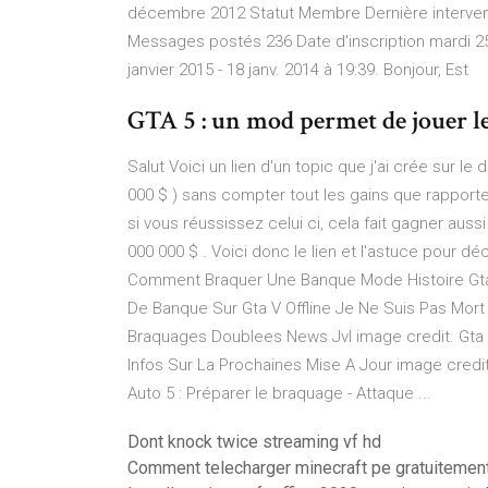
décembre 2012 Statut Membre Dernière interventio
Messages postés 236 Date d'inscription mardi 2
janvier 2015 - 18 janv. 2014 à 19:39. Bonjour, Est
GTA 5 : un mod permet de jouer le
Salut Voici un lien d'un topic que j'ai crée sur le
000 $ ) sans compter tout les gains que rapport
si vous réussissez celui ci, cela fait gagner auss
000 000 $ . Voici donc le lien et l'astuce pour 
Comment Braquer Une Banque Mode Histoire Gta
De Banque Sur Gta V Offline Je Ne Suis Pas Mor
Braquages Doublees News Jvl image credit. Gta
Infos Sur La Prochaines Mise A Jour image cred
Auto 5 : Préparer le braquage - Attaque ...
Dont knock twice streaming vf hd
Comment telecharger minecraft pe gratuitement