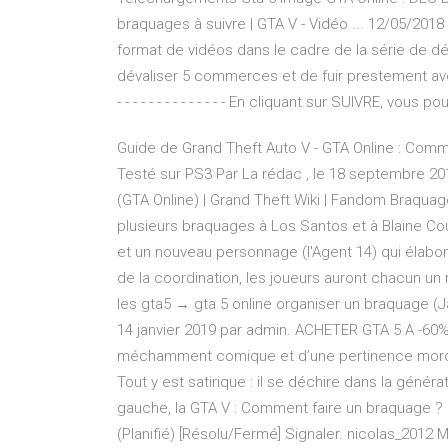
braquages à suivre | GTA V - Vidéo ... 12/05/2018
format de vidéos dans le cadre de la série de dé
dévaliser 5 commerces et de fuir prestement avec l'arg
- - - - - - - - - - - - - - En cliquant sur SUIVRE, v
Guide de Grand Theft Auto V - GTA Online : Comm
Testé sur PS3 Par La rédac , le 18 septembre 2
(GTA Online) | Grand Theft Wiki | Fandom Braquage
plusieurs braquages à Los Santos et à Blaine Co
et un nouveau personnage (l'Agent 14) qui élab
de la coordination, les joueurs auront chacun un r
les gta5 → gta 5 online organiser un braquage (J
14 janvier 2019 par admin. ACHETER GTA 5 A -60%.
méchamment comique et d’une pertinence morda
Tout y est satirique : il se déchire dans la généra
gauche, la GTA V : Comment faire un braquage ? (
(Planifié) [Résolu/Fermé] Signaler. nicolas_2012