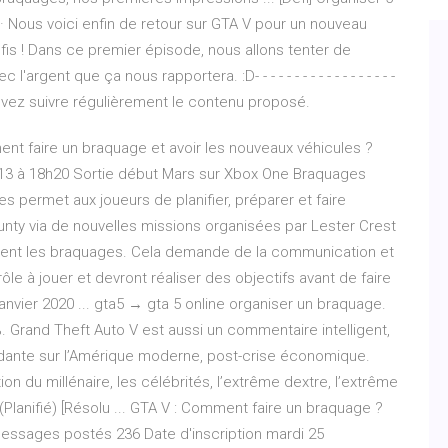
 · Nous voici enfin de retour sur GTA V pour un nouveau
fis ! Dans ce premier épisode, nous allons tenter de
ent que ça nous rapportera. :D- - - - - - - - - - - - - - - - - -
ous pouvez suivre régulièrement le contenu proposé.
ent faire un braquage et avoir les nouveaux véhicules ?
013 à 18h20 Sortie début Mars sur Xbox One Braquages
s permet aux joueurs de planifier, préparer et faire
unty via de nouvelles missions organisées par Lester Crest
orent les braquages. Cela demande de la communication et
ôle à jouer et devront réaliser des objectifs avant de faire
anvier 2020 ... gta5 → gta 5 online organiser un braquage.
 Grand Theft Auto V est aussi un commentaire intelligent,
nte sur l’Amérique moderne, post-crise économique.
tion du millénaire, les célébrités, l’extrême dextre, l’extrême
Planifié) [Résolu ... GTA V : Comment faire un braquage ?
 Messages postés 236 Date d'inscription mardi 25