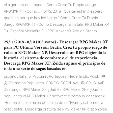
el algoritmo de ataques. Como Crear Tu Propio Juego
RPGMXP #1 - Como … 16/12/2018 · Que tal están :) espero
que bien por que hoy les traigo " Como Crear Tu Propio
Juego RPGMXP #1 - Como Descargar E Instalar RPG Maker XP
Full Español Mediafire " … RPG Maker VX Ace en Steam
29/11/2018 · 8/10 (103 votos) - Descargar RPG Maker XP
para PC Última Versión Gratis. Crea tu propio juego de
rol con RPG Maker XP. Desarrolla un RPG eligiendo la
historia, el sistema de combate o el de experiencia.
Descarga RPG Maker XP. Zelda supuso el principio de
toda una serie de sagas basadas en
Español; Italiano; Русский; Português; Nederlands; Polski; 中
文; Formatos Populares. CONFIG; GOFIN; AVI; HR; OPUS; AAE
Descargar RPG Maker XP ¿Qué és RPG Maker XP? ¿Qué tan
popular es el RPG Maker XP software y cómo lo descargo?
¡Hemos reunido miles de títulos de software y sabemos la
respuestar! Descarga gratuita de RPG Maker XP disponibles.