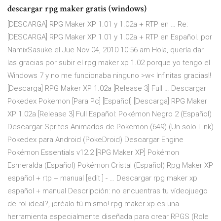
descargar rpg maker gratis (windows)
[DESCARGA] RPG Maker XP 1.01 y 1.02a + RTP en … Re:
[DESCARGA] RPG Maker XP 1.01 y 1.02a + RTP en Español. por
NamixSasuke el Jue Nov 04, 2010 10:56 am Hola, quería dar
las gracias por subir el rpg maker xp 1.02 porque yo tengo el
Windows 7 y no me funcionaba ninguno >w< Infinitas gracias!!
[Descarga] RPG Maker XP 1.02a [Release 3] Full … Descargar
Pokedex Pokemon [Para Pc] [Español] [Descarga] RPG Maker
XP 1.02a [Release 3] Full Español: Pokémon Negro 2 (Español)
Descargar Sprites Animados de Pokemon (649) (Un solo Link)
Pokedex para Android (PokeDroid) Descargar Engine
Pokémon Essentials v12.2 [RPG Maker XP] Pokémon
Esmeralda (Español) Pokémon Cristal (Español) Rpg Maker XP
español + rtp + manual [edit ] - … Descargar rpg maker xp
español + manual Descripción: no encuentras tu vídeojuego
de rol ideal?, ¡créalo tú mismo! rpg maker xp es una
herramienta especialmente diseñada para crear RPGS (Role