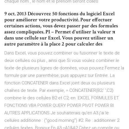
chaque nom , le nom et le prénom seront collés
9 oct. 2013 Découvrez 50 fonctions du logiciel Excel
pour améliorer votre productivité. Pour effectuer
certaines actions, vous devez passer par des formules
assez compliquées. PI – Permet d'utiliser la valeur π
dans une cellule sur Excel. Vous pouvez utiliser un
autre paramètre à la place 2 pour calculer des
Dans Excel, vous pouvez combiner ou fusionner le texte de
deux cellules ou plus , ainsi que Si vous voulez combiner le
texte de plusieurs lignes de données, vous pouvez Fermez la
formule par une parenthèse, puis appuyez sur Entrée. La
fonction CONCATENER dans Excel joint deux ou plusieurs
chaînes de texte. Par exemple, = CONCATENER(B2;' ';C2)
combine le des cellules B2 et C2, en EXCEL FORMULES ET
FONCTIONS VBA POWER QUERY POWER PIVOT POWER BI
AUTRES APPLICATIONS Je souhaiterais qu'en A3 j'ai le
cellules additionne : ("good morning") #2. Re : additionner 2
cellules textes. Bonjour En A3 =A1&A2 Créez un compte ou