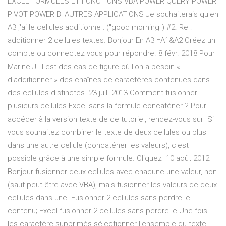
EXCEL FORMULES ET FONCTIONS VBA POWER QUERY POWER
PIVOT POWER BI AUTRES APPLICATIONS Je souhaiterais qu'en
A3 j'ai le cellules additionne : ("good morning") #2. Re :
additionner 2 cellules textes. Bonjour En A3 =A1&A2 Créez un
compte ou connectez vous pour répondre. 8 févr. 2018 Pour
Marine J. Il est des cas de figure où l'on a besoin «
d'additionner » des chaînes de caractères contenues dans
des cellules distinctes. 23 juil. 2013 Comment fusionner
plusieurs cellules Excel sans la formule concaténer ? Pour
accéder à la version texte de ce tutoriel, rendez-vous sur Si
vous souhaitez combiner le texte de deux cellules ou plus
dans une autre cellule (concaténer les valeurs), c'est
possible grâce à une simple formule. Cliquez 10 août 2012
Bonjour fusionner deux cellules avec chacune une valeur, non
(sauf peut être avec VBA), mais fusionner les valeurs de deux
cellules dans une Fusionner 2 cellules sans perdre le
contenu; Excel fusionner 2 cellules sans perdre le Une fois
les caractère supprimés sélectionner l'ensemble du texte