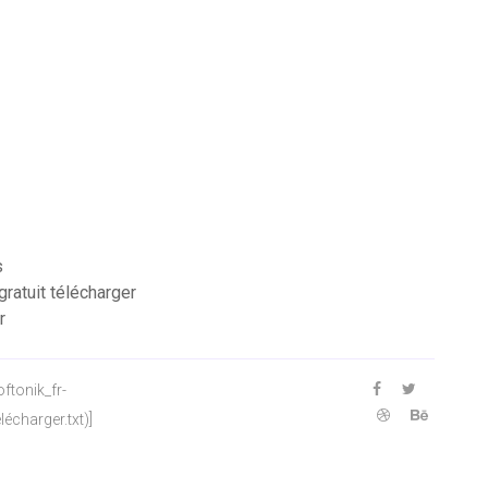
s
atuit télécharger
r
tonik_fr-
lécharger.txt)]