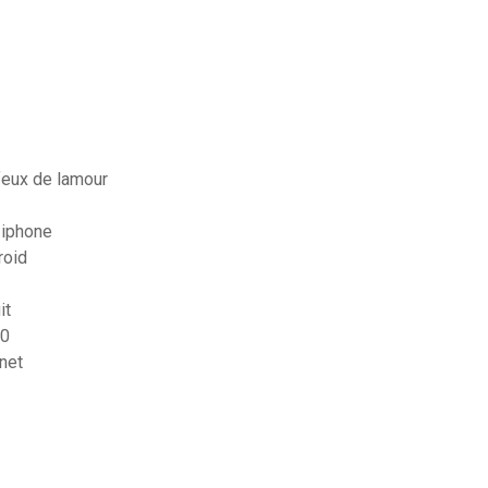
 feux de lamour
 iphone
roid
it
20
1net