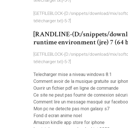
télécharger.txt)-5-7]
[GETFILEBLOCK-(D:/snippets/download/mix/softonik
télécharger.txt)-5-7]
[RANDLINE-(D:/snippets/downlo
runtime environment (jre) 7 (64 bi
[GETFILEBLOCK-(D:/snippets/download/mix/softonik
télécharger.txt)-5-7]
Telecharger mise a niveau windows 8.1
Comment avoir de la musique gratuite sur ipho
Ouvrir un fichier pdf en ligne de commande
Ce site ne peut pas fournir de connexion sécur
Comment lire un message masqué sur facebo
Mon pc ne detecte pas mon galaxy s7
Fond d ecran anime noel
Amazon kindle app store for iphone