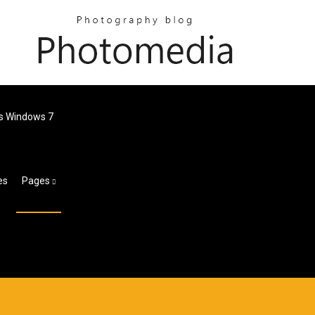
us Windows 7
es
Pages