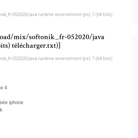
_fr-052020/java runtime environment (jre) 7 (64 bits)
ad/mix/softonik_fr-052020/java
ts) télécharger.txt)]
_fr-052020/java runtime environment (jre) 7 (64 bits)
ne 4
isée iphone
ok