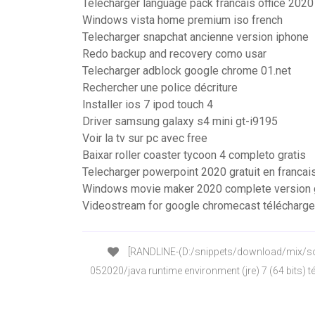
Telecharger language pack francais office 2020
Windows vista home premium iso french
Telecharger snapchat ancienne version iphone
Redo backup and recovery como usar
Telecharger adblock google chrome 01.net
Rechercher une police décriture
Installer ios 7 ipod touch 4
Driver samsung galaxy s4 mini gt-i9195
Voir la tv sur pc avec free
Baixar roller coaster tycoon 4 completo gratis
Telecharger powerpoint 2020 gratuit en francai
Windows movie maker 2020 complete version gr
Videostream for google chromecast télécharge
[RANDLINE-(D:/snippets/download/mix/sof
052020/java runtime environment (jre) 7 (64 bits) té