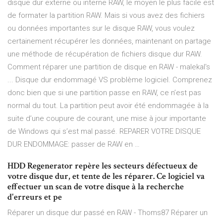
disque dur externe ou interne RAW, le moyen le plus facile est
de formater la partition RAW. Mais si vous avez des fichiers
ou données importantes sur le disque RAW, vous voulez
certainement récupérer les données, maintenant on partage
une méthode de récupération de fichiers disque dur RAW.
Comment réparer une partition de disque en RAW - malekal's
... Disque dur endommagé VS problème logiciel. Comprenez
donc bien que si une partition passe en RAW, ce n’est pas
normal du tout. La partition peut avoir été endommagée à la
suite d’une coupure de courant, une mise à jour importante
de Windows qui s’est mal passé. REPARER VOTRE DISQUE
DUR ENDOMMAGE: passer de RAW en …
HDD Regenerator repère les secteurs défectueux de
votre disque dur, et tente de les réparer. Ce logiciel va
effectuer un scan de votre disque à la recherche
d'erreurs et pe
Réparer un disque dur passé en RAW - Thoms87 Réparer un