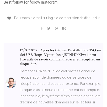
Best follow for follow instagram
Pour savoir le meilleur logiciel de réparation de disque dur
17/09/2017 · Après les tuto sur l'installation d'ISO sur
clef USB (https://youtu.be/pJETNkDbKlw) il peut
être utile de savoir comment réparer et récupérer un
disque dur.
Demandez l'aide d'un logiciel professionnel de
récupération de données ou de services de
récupération sur disque dur externe. Par exemple,
lorsque votre disque dur externe est corrompu et
inaccessible, le système d'exploitation continuera
d'écrire de nouvelles données sur le lecteur si