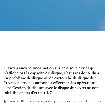
S'il n'y a aucune information sur ce disque dur et qu'il
n'affiche pas la capacité du disque, c'est sans doute dû à
un problème de disque ou de cartouche de disque dur.
Et vous n'êtes pas autorisé à effectuer des opérations
dans Gestion de disques avec le disque dur externe non
initialisé en cas d'erreur I/O.
6 nov. 2018 Et ce sur n'importe quel support : le logiciel prend en