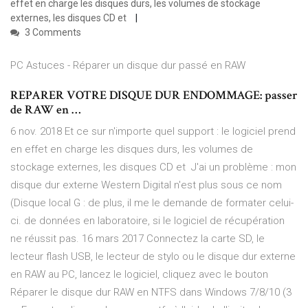
effet en charge les disques durs, les volumes de stockage
externes, les disques CD et
3 Comments
PC Astuces - Réparer un disque dur passé en RAW
REPARER VOTRE DISQUE DUR ENDOMMAGE: passer
de RAW en …
6 nov. 2018 Et ce sur n'importe quel support : le logiciel prend
en effet en charge les disques durs, les volumes de
stockage externes, les disques CD et J'ai un problème : mon
disque dur externe Western Digital n'est plus sous ce nom
(Disque local G : de plus, il me le demande de formater celui-
ci. de données en laboratoire, si le logiciel de récupération
ne réussit pas. 16 mars 2017 Connectez la carte SD, le
lecteur flash USB, le lecteur de stylo ou le disque dur externe
en RAW au PC, lancez le logiciel, cliquez avec le bouton
Réparer le disque dur RAW en NTFS dans Windows 7/8/10 (3