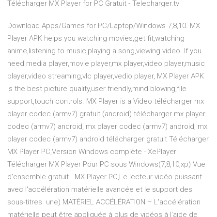
Télécharger MX Player for PC Gratuit - Telecharger.tv
Download Apps/Games for PC/Laptop/Windows 7,8,10. MX
Player APK helps you watching movies,get fit,watching
anime,listening to music,playing a song,viewing video. If you
need media player,movie player,mx player,video player,music
player,video streaming,vlc player,vedio player, MX Player APK
is the best picture quality,user friendly,mind blowing,file
support,touch controls. MX Player is a Video télécharger mx
player codec (armv7) gratuit (android) télécharger mx player
codec (armv7) android, mx player codec (armv7) android, mx
player codec (armv7) android télécharger gratuit Télécharger
MX Player PC,Version Windows complète - XePlayer
Télécharger MX Player Pour PC sous Windows(7,8,10,xp) Vue
d'ensemble gratuit.. MX Player PC,Le lecteur vidéo puissant
avec l'accélération matérielle avancée et le support des
sous-titres. une) MATÉRIEL ACCÉLÉRATION – L'accélération
matérielle peut être appliquée à plus de vidéos à l'aide de