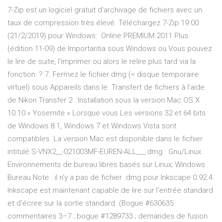
7-Zip est un logiciel gratuit d'archivage de fichiers avec un
taux de compression très élevé. Téléchargez 7-Zip 19.00
(21/2/2019) pour Windows: Online PREMIUM 2011 Plus
(édition 11-09) de Importantia sous Windows ou Vous pouvez
le lire de suite, l'imprimer ou alors le relire plus tard via la
fonction: ? 7. Fermez le fichier dmg (= disque temporaire
virtuel) sous Appareils dans le. Transfert de fichiers à l'aide
de Nikon Transfer 2 : Installation sous la version Mac OS X
10.10 « Yosemite » Lorsque vous Les versions 32 et 64 bits
de Windows 8.1, Windows 7 et Windows Vista sont
compatibles. La version Mac est disponible dans le fichier
intitulé S-VNX2__-021003MF-EUREN-ALL___.dmg . Gnu/Linux
Environnements de bureau libres basés sur Linux; Windows
Bureau Note : il n'y a pas de fichier .dmg pour Inkscape 0.92.4.
Inkscape est maintenant capable de lire sur l'entrée standard
et d'écrire sur la sortie standard. (Bogue #630635
commentaires 3–7 ; bogue #1289733 ; demandes de fusion