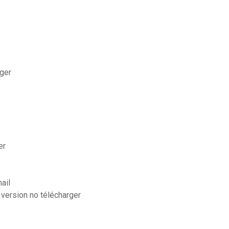
rger
er
ail
 version no télécharger