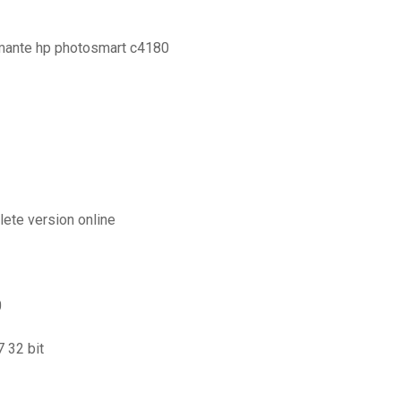
mante hp photosmart c4180
lete version online
0
 32 bit