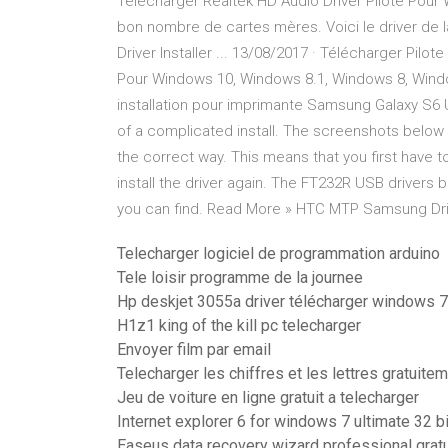
Télécharger Realtek HD Audio Driver Pilote Pour
bon nombre de cartes mères. Voici le driver de 
Driver Installer ... 13/08/2017 · Télécharger Pilo
Pour Windows 10, Windows 8.1, Windows 8, Window
installation pour imprimante Samsung Galaxy S6 
of a complicated install. The screenshots below wi
the correct way. This means that you first have to
install the driver again. The FT232R USB drivers
you can find. Read More » HTC MTP Samsung Driv
Telecharger logiciel de programmation arduino
Tele loisir programme de la journee
Hp deskjet 3055a driver télécharger windows 7
H1z1 king of the kill pc telecharger
Envoyer film par email
Telecharger les chiffres et les lettres gratuite
Jeu de voiture en ligne gratuit a telecharger
Internet explorer 6 for windows 7 ultimate 32 bi
Easeus data recovery wizard professional gratu