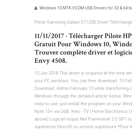
Windows 10 MTK VCOM USB Drivers for 32 & 64 bi
Pilote Samsung Galaxy S7 USB Driver Télécharger 
11/11/2017 · Télécharger Pilote 
Gratuit Pour Windows 10, Windo
Trouver complète driver et logici
Envy 4508.
12 Jun 2018 This driver is required at the time
your PC windows. You can free download 15 Fe
Download. Admin February 15 while transferring 
Windows through the detailed article below. Wind
easy to use: just install the program on your W
Note 10+ via USB Kies - TV | Home Electronics |
above) Logiciel requis.Net Framework 3.5 SP1 o
supérieure DirectX ou version supérieure *Pour l