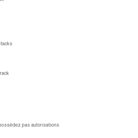
stacks
crack
 possédez pas autorisations