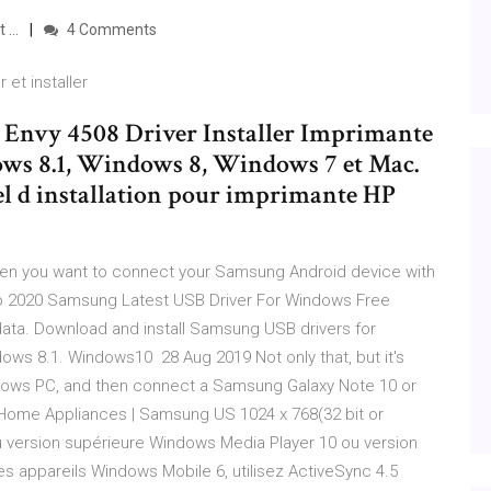
t …
4 Comments
et installer
HP Envy 4508 Driver Installer Imprimante
ws 8.1, Windows 8, Windows 7 et Mac.
el d installation pour imprimante HP
 when you want to connect your Samsung Android device with
b 2020 Samsung Latest USB Driver For Windows Free
data. Download and install Samsung USB drivers for
ows 8.1. Windows10 28 Aug 2019 Not only that, but it's
indows PC, and then connect a Samsung Galaxy Note 10 or
 Home Appliances | Samsung US 1024 x 768(32 bit or
u version supérieure Windows Media Player 10 ou version
es appareils Windows Mobile 6, utilisez ActiveSync 4.5