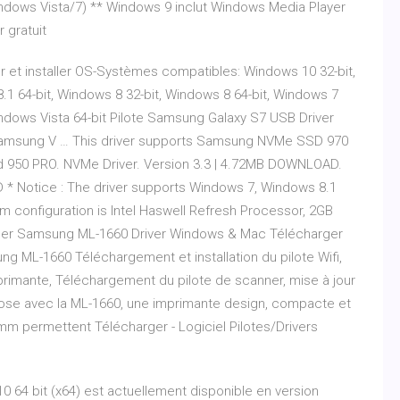
dows Vista/7) ** Windows 9 inclut Windows Media Player
 gratuit
 et installer OS-Systèmes compatibles: Windows 10 32-bit,
.1 64-bit, Windows 8 32-bit, Windows 8 64-bit, Windows 7
Windows Vista 64-bit Pilote Samsung Galaxy S7 USB Driver
 Samsung V … This driver supports Samsung NVMe SSD 970
nd 950 PRO. NVMe Driver. Version 3.3 | 4.72MB DOWNLOAD.
 * Notice : The driver supports Windows 7, Windows 8.1
nfiguration is Intel Haswell Refresh Processor, 2GB
rger Samsung ML-1660 Driver Windows & Mac Télécharger
ML-1660 Téléchargement et installation du pilote Wifi,
l’imprimante, Téléchargement du pilote de scanner, mise à jour
se avec la ML-1660, une imprimante design, compacte et
mm permettent Télécharger - Logiciel Pilotes/Drivers
 64 bit (x64) est actuellement disponible en version