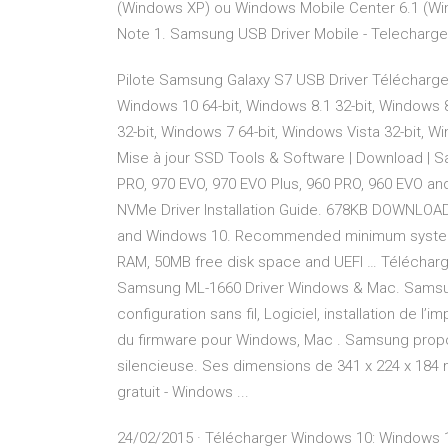
(Windows XP) ou Windows Mobile Center 6.1 (Win
Note 1. Samsung USB Driver Mobile - Telecharger
Pilote Samsung Galaxy S7 USB Driver Télécharger
Windows 10 64-bit, Windows 8.1 32-bit, Windows 8
32-bit, Windows 7 64-bit, Windows Vista 32-bit, 
Mise à jour SSD Tools & Software | Download |
PRO, 970 EVO, 970 EVO Plus, 960 PRO, 960 EVO a
NVMe Driver Installation Guide. 678KB DOWNLOAD
and Windows 10. Recommended minimum system co
RAM, 50MB free disk space and UEFI … Télécha
Samsung ML-1660 Driver Windows & Mac. Samsung 
configuration sans fil, Logiciel, installation de 
du firmware pour Windows, Mac . Samsung propo
silencieuse. Ses dimensions de 341 x 224 x 184 
gratuit - Windows ...
24/02/2015 · Télécharger Windows 10: Windows 10