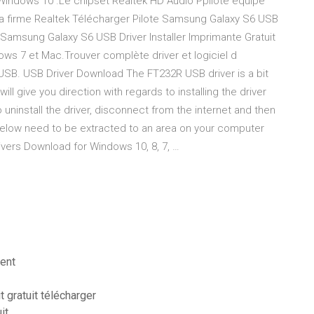
 Windows 10 .Le chipset Realtek HD Audio Ppilote équipe
la firme Realtek Télécharger Pilote Samsung Galaxy S6 USB
te Samsung Galaxy S6 USB Driver Installer Imprimante Gratuit
s 7 et Mac.Trouver complète driver et logiciel d
USB. USB Driver Download The FT232R USB driver is a bit
ll give you direction with regards to installing the driver
 uninstall the driver, disconnect from the internet and then
 below need to be extracted to an area on your computer
ers Download for Windows 10, 8, 7, …
ment
t gratuit télécharger
it