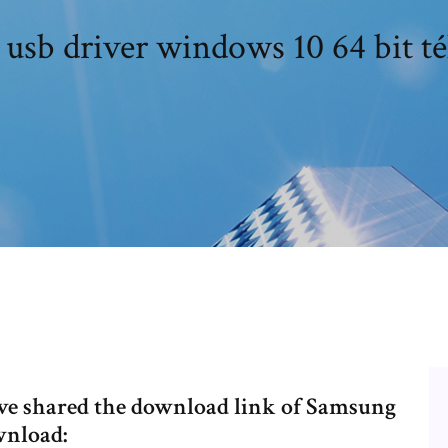
usb driver windows 10 64 bit té
ave shared the download link of Samsung
wnload: