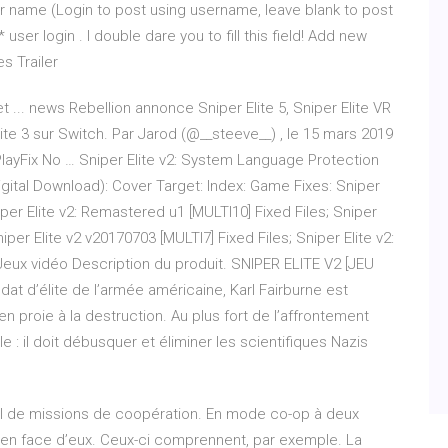
 name (Login to post using username, leave blank to post
r login . I double dare you to fill this field! Add new
s Trailer
et ... news Rebellion annonce Sniper Elite 5, Sniper Elite VR
ite 3 sur Switch. Par Jarod (@__steeve__) , le 15 mars 2019
PlayFix No … Sniper Elite v2: System Language Protection
gital Download): Cover Target: Index: Game Fixes: Sniper
iper Elite v2: Remastered u1 [MULTI10] Fixed Files; Sniper
iper Elite v2 v20170703 [MULTI7] Fixed Files; Sniper Elite v2:
Jeux vidéo Description du produit. SNIPER ELITE V2 [JEU
dat d’élite de l’armée américaine, Karl Fairburne est
n proie à la destruction. Au plus fort de l’affrontement
e : il doit débusquer et éliminer les scientifiques Nazis
tail de missions de coopération. En mode co-op à deux
 en face d’eux. Ceux-ci comprennent, par exemple. La