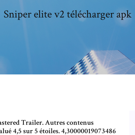
Sniper elite v2 télécharger apk
astered Trailer. Autres contenus
alué 4,5 sur 5 étoiles. 4,30000019073486