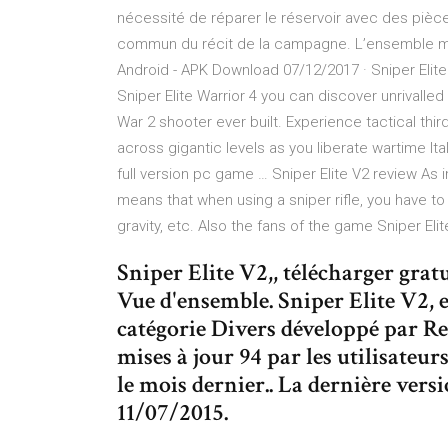
nécessité de réparer le réservoir avec des pièc
commun du récit de la campagne. L’ensemble mult
Android - APK Download 07/12/2017 · Sniper Elite
Sniper Elite Warrior 4 you can discover unrivall
War 2 shooter ever built. Experience tactical t
across gigantic levels as you liberate wartime It
full version pc game … Sniper Elite V2 review As in t
means that when using a sniper rifle, you have to
gravity, etc. Also the fans of the game Sniper Elit
Sniper Elite V2,, télécharger grat
Vue d'ensemble. Sniper Elite V2, e
catégorie Divers développé par Rebe
mises à jour 94 par les utilisateu
le mois dernier.. La dernière versi
11/07/2015.