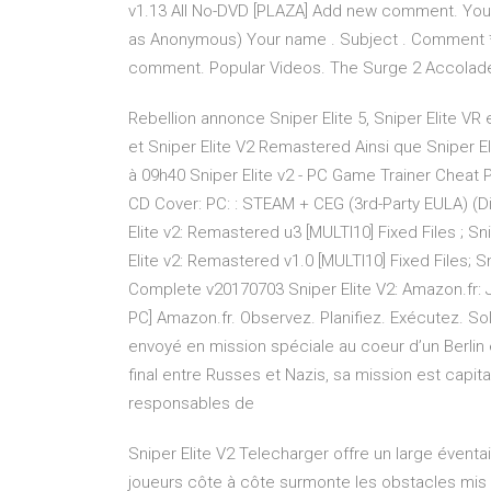
v1.13 All No-DVD [PLAZA] Add new comment. Your
as Anonymous) Your name . Subject . Comment * use
comment. Popular Videos. The Surge 2 Accolade
Rebellion annonce Sniper Elite 5, Sniper Elite VR 
et Sniper Elite V2 Remastered Ainsi que Sniper El
à 09h40 Sniper Elite v2 - PC Game Trainer Cheat 
CD Cover: PC: : STEAM + CEG (3rd-Party EULA) (Di
Elite v2: Remastered u3 [MULTI10] Fixed Files ; Sn
Elite v2: Remastered v1.0 [MULTI10] Fixed Files; Sn
Complete v20170703 Sniper Elite V2: Amazon.fr: 
PC] Amazon.fr. Observez. Planifiez. Exécutez. Sol
envoyé en mission spéciale au coeur d’un Berlin e
final entre Russes et Nazis, sa mission est capital
responsables de
Sniper Elite V2 Telecharger offre un large éven
joueurs côte à côte surmonte les obstacles mis