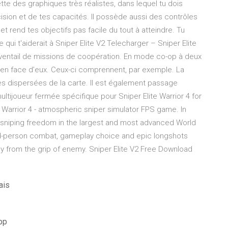
te des graphiques très réalistes, dans lequel tu dois
ision et de tes capacités. Il possède aussi des contrôles
u et rend tes objectifs pas facile du tout à atteindre. Tu
qui t'aiderait à Sniper Elite V2 Telecharger – Sniper Elite
e éventail de missions de coopération. En mode co-op à deux
 en face d’eux. Ceux-ci comprennent, par exemple. La
es dispersées de la carte. Il est également passage
ijoueur fermée spécifique pour Sniper Elite Warrior 4 for
 Warrior 4 - atmospheric sniper simulator FPS game. In
ed sniping freedom in the largest and most advanced World
hird-person combat, gameplay choice and epic longshots
aly from the grip of enemy. Sniper Elite V2 Free Download
ais
pp