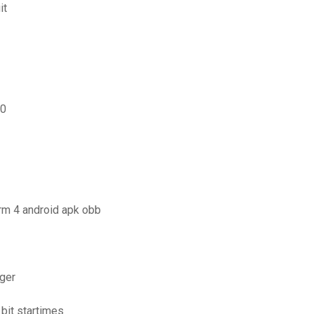
it
10
orm 4 android apk obb
rger
bit startimes