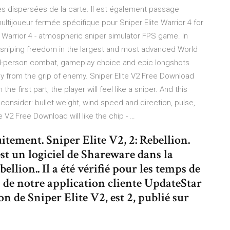
es dispersées de la carte. Il est également passage
ijoueur fermée spécifique pour Sniper Elite Warrior 4 for
 Warrior 4 - atmospheric sniper simulator FPS game. In
ed sniping freedom in the largest and most advanced World
hird-person combat, gameplay choice and epic longshots
aly from the grip of enemy. Sniper Elite V2 Free Download
he first part, the player will feel like a sniper. And this
 consider: bullet weight, wind speed and direction, pulse,
e V2 Free Download will like the chip - …
uitement. Sniper Elite V2, 2: Rebellion.
st un logiciel de Shareware dans la
llion.. Il a été vérifié pour les temps de
rs de notre application cliente UpdateStar
on de Sniper Elite V2, est 2, publié sur