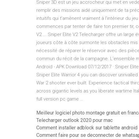
Sniper 3D est un jeu accrocheur qui met en vedet
remplir des missions aidé uniquement de ta préc
intuitifs qui t'amènent vraiment à l'intérieur du je
commences par tenter de faire ton premier tir, ce 
V2 ... Sniper Elite V2 Telecharger offre un larg
joueurs côte à côte surmonte les obstacles mis
nécessité de réparer le réservoir avec des pièc
commun du récit de la campagne. L’ensemble mult
Android - APK Download 07/12/2017 · Sniper Elite
Sniper Elite Warrior 4 you can discover unrivall
War 2 shooter ever built. Experience tactical t
across gigantic levels as you liberate wartime It
full version pc game …
Meilleur logiciel photo montage gratuit en franc
Telecharger outlook 2020 pour mac
Comment installer adblock sur tablette android
Comment faire pour se deconnecter de whatsa