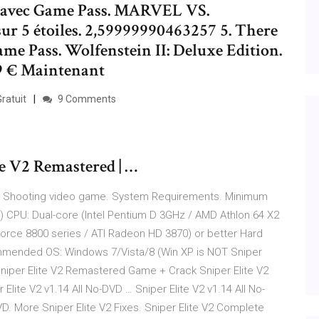
us avec Game Pass. MARVEL VS.
r 5 étoiles. 2,59999990463257 5. There
ame Pass. Wolfenstein II: Deluxe Edition.
,99 € Maintenant
Gratuit
9 Comments
…
V2 Remastered | …
lth / Shooting video game. System Requirements. Minimum
 CPU: Dual-core (Intel Pentium D 3GHz / AMD Athlon 64 X2
orce 8800 series / ATI Radeon HD 3870) or better Hard
commended OS: Windows 7/Vista/8 (Win XP is NOT Sniper
iper Elite V2 Remastered Game + Crack Sniper Elite V2
lite V2 v1.14 All No-DVD … Sniper Elite V2 v1.14 All No-
 More Sniper Elite V2 Fixes. Sniper Elite V2 Complete