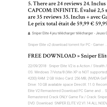
5. There are 24 reviews 24. Incl
CAPCOM: INFINITE. Évalué 2,5 su
are 35 reviews 35. Inclus + avec G
Le prix total était de 59,99 € 59
Sniper Elite 4 jeu télécharger télécharger - Jeuxx 
Sniper Elite v2 download torrent for PC - Gamer 
FREE DOWNLOAD » Sniper Elite 
22/09/2018 · Sniper Elite V2 is a Action / Stea
OS: Windows 7/Vista/8 (Win XP is NOT supported)
4200) RAM: 2 GB Video Card: 256 MB, (NVIDIA GeF
Drive: 10 GB available space DirectX: 11.0: Re
Elite V2 Remastered Download PC Game and … Sn
Remastered Crack ONLY Game Fix / Crack: Sniper E
DVD. Download. SNIPER.ELITE.V2.V1.14.ALL.NODVD.