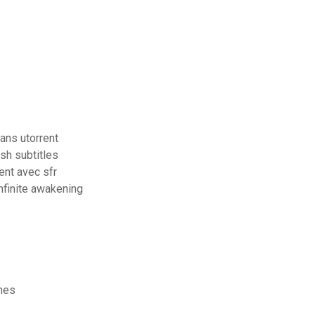
ans utorrent
ish subtitles
ent avec sfr
nfinite awakening
nes