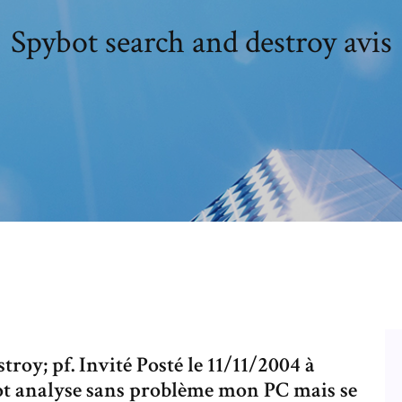
Spybot search and destroy avis
troy; pf. Invité Posté le 11/11/2004 à
ybot analyse sans problème mon PC mais se