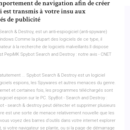
mportement de navigation afin de créer
 est transmis à votre insu aux
és de publicité
earch & Destroy, est un anti-espiogiciel (anti-spyware)
Windows.Comme la plupart des logiciels de ce type, il
ateur à la recherche de logiciels malveillants.Il dispose
Test PepiMK Spybot Search and Destroy : notre avis - CNET
tuitement ... Spybot Search & Destroy est un logiciel
ogiciels espions, les Spywares et autres menaces du genre.
rnet et certaines fois, les programmes téléchargés sont
 logiciel espion sur le PC. SpyBot - Search and Destroy :
bot - search & destroy peut détecter et supprimer plusieurs
re est une sorte de menace relativement nouvelle que les
vous voyez des barres d'outils dans votre internet explorer
, si votre navigateur se plante, ou si la page de démarrage