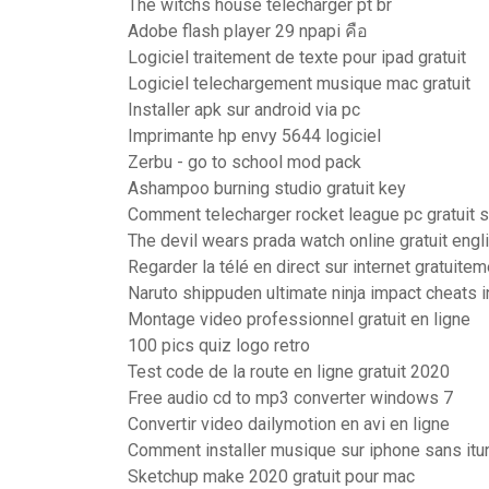
The witchs house télécharger pt br
Adobe flash player 29 npapi คือ
Logiciel traitement de texte pour ipad gratuit
Logiciel telechargement musique mac gratuit
Installer apk sur android via pc
Imprimante hp envy 5644 logiciel
Zerbu - go to school mod pack
Ashampoo burning studio gratuit key
Comment telecharger rocket league pc gratuit s
The devil wears prada watch online gratuit engl
Regarder la télé en direct sur internet gratuitem
Naruto shippuden ultimate ninja impact cheats i
Montage video professionnel gratuit en ligne
100 pics quiz logo retro
Test code de la route en ligne gratuit 2020
Free audio cd to mp3 converter windows 7
Convertir video dailymotion en avi en ligne
Comment installer musique sur iphone sans itu
Sketchup make 2020 gratuit pour mac