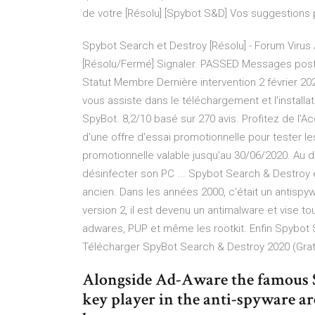
de votre [Résolu] [Spybot S&D] Vos suggestions p
Spybot Search et Destroy [Résolu] - Forum Virus 
[Résolu/Fermé] Signaler. PASSED Messages post
Statut Membre Dernière intervention 2 février 202
vous assiste dans le téléchargement et l'installat
SpyBot. 8,2/10 basé sur 270 avis. Profitez de l'Ac
d'une offre d'essai promotionnelle pour tester les
promotionnelle valable jusqu'au 30/06/2020. Au d
désinfecter son PC ... Spybot Search & Destroy e
ancien. Dans les années 2000, c’était un antispy
version 2, il est devenu un antimalware et vise 
adwares, PUP et même les rootkit. Enfin Spybot S
Télécharger SpyBot Search & Destroy 2020 (Gratu
Alongside Ad-Aware the famous S
key player in the anti-spyware are