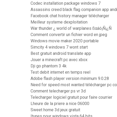
Codec installation package windows 7
Assassins creed black flag companion app and
Facebook chat history manager télécharger
Meilleur systeme dexploitation
War thunder ¿ world of warplanes ßαáó¡Ñ¡¿Ñ
Comment convertir un fichier word en jpeg
Windows movie maker 2020 portable
Simcity 4 windows 7 wont start
Best gratuit android translate app
Jouer a minecraft pc avec xbox
Dji go phantom 3 4k
Test debit internet en temps reel
Adobe flash player version minimum 9.0.28
Need for speed most wanted télécharger pc c
Comment telecharger ps vr 3d
Telecharger logiciel gratuit pour faire courrier
Lheure de la priere a nice 06000
Sweet home 3d jeux gratuit
Itunes pour windows vista 64 bits