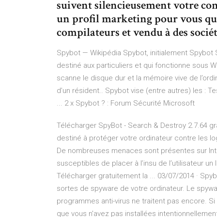
suivent silencieusement votre co
un profil marketing pour vous qui
compilateurs et vendu à des sociét
Spybot — Wikipédia Spybot, initialement Spybot S
destiné aux particuliers et qui fonctionne sous 
scanne le disque dur et la mémoire vive de l’ordin
d’un résident.. Spybot vise (entre autres) les : 
... 2 x Spybot ? : Forum Sécurité Microsoft
Télécharger SpyBot - Search & Destroy 2.7.64 gra
destiné à protéger votre ordinateur contre les l
De nombreuses menaces sont présentes sur Inte
susceptibles de placer à l’insu de l’utilisateur un
Télécharger gratuitement la ... 03/07/2014 · Spy
sortes de spyware de votre ordinateur. Le spywa
programmes anti-virus ne traitent pas encore. Si 
que vous n'avez pas installées intentionnellement