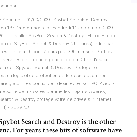
our son ...
/ Sécurité ... 01/09/2009 · Spybot Search et Destroy
és 187 Date d'inscription vendredi 11 septembre 2009
0 - … Installer SpyBot - Search & Destroy - Elptoo Elptoo
ion de SpyBot - Search & Destroy (Utilitaires), édité par
cès illimité à 1€ pour 7 jours puis 39€ mensuel. Profitez
 services de la conciergerie elptoo.fr. Offre d'essai
elà de l Spybot - Search & Destroy : Protéger et
st un logiciel de protection et de désinfection très
ware gratuit très connu pour désinfecter son PC. Avec la
toute sorte de malwares comme les trojan, spywares,
earch & Destroy protège votre vie privée sur internet
it) - SOSVirus
pybot Search and Destroy is the other
na. For years these bits of software have