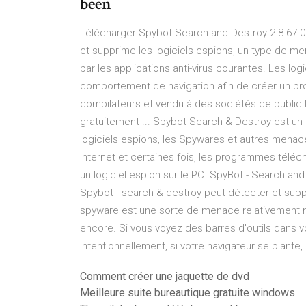
been
Télécharger Spybot Search and Destroy 2.8.67.0 
et supprime les logiciels espions, un type de m
par les applications anti-virus courantes. Les lo
comportement de navigation afin de créer un prof
compilateurs et vendu à des sociétés de publici
gratuitement ... Spybot Search & Destroy est un l
logiciels espions, les Spywares et autres men
Internet et certaines fois, les programmes télécha
un logiciel espion sur le PC. SpyBot - Search and
Spybot - search & destroy peut détecter et supp
spyware est une sorte de menace relativement no
encore. Si vous voyez des barres d'outils dans vo
intentionnellement, si votre navigateur se plante
Comment créer une jaquette de dvd
Meilleure suite bureautique gratuite windows