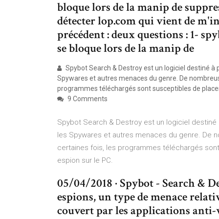
bloque lors de la manip de suppre
détecter lop.com qui vient de m'in
précédent : deux questions : 1- s
se bloque lors de la manip de
Spybot Search & Destroy est un logiciel destiné à p
Spywares et autres menaces du genre. De nombreuses
programmes téléchargés sont susceptibles de placer à l
9 Comments
Spybot Search & Destroy est un logiciel destiné à
les Spywares et autres menaces du genre. De n
certaines fois, les programmes téléchargés sont su
espion sur le PC.
05/04/2018 · Spybot - Search & Des
espions, un type de menace relat
couvert par les applications anti-