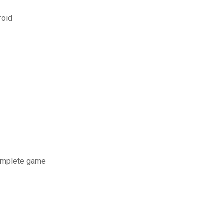
roid
omplete game