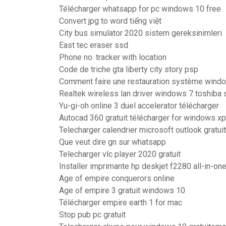
Télécharger whatsapp for pc windows 10 free
Convert jpg to word tiếng việt
City bus simulator 2020 sistem gereksinimleri
East tec eraser ssd
Phone no. tracker with location
Code de triche gta liberty city story psp
Comment faire une restauration système wind
Realtek wireless lan driver windows 7 toshiba s
Yu-gi-oh online 3 duel accelerator télécharger
Autocad 360 gratuit télécharger for windows xp
Telecharger calendrier microsoft outlook gratuit
Que veut dire gn sur whatsapp
Telecharger vlc player 2020 gratuit
Installer imprimante hp deskjet f2280 all-in-on
Age of empire conquerors online
Age of empire 3 gratuit windows 10
Télécharger empire earth 1 for mac
Stop pub pc gratuit