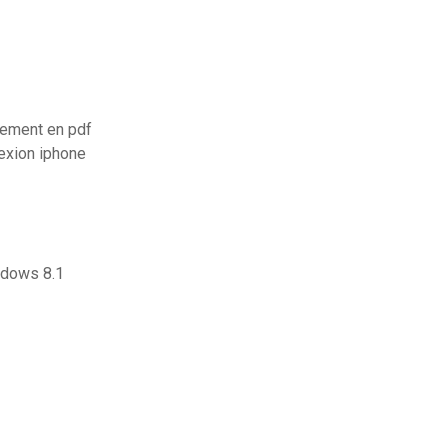
itement en pdf
nexion iphone
indows 8.1