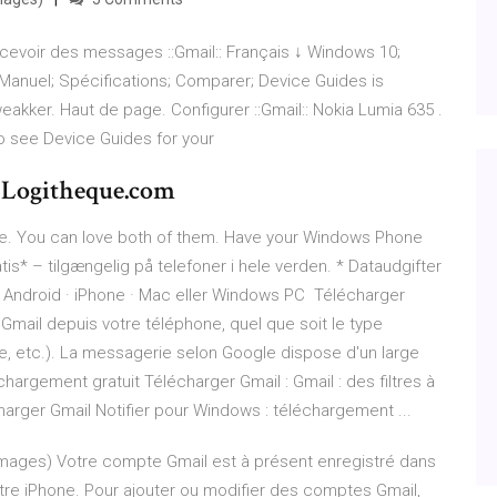
recevoir des messages ::Gmail:: Français ↓ Windows 10;
Manuel; Spécifications; Comparer; Device Guides is
kker. Haut de page. Configurer ::Gmail:: Nokia Lumia 635 .
o see Device Guides for your
 Logitheque.com
e. You can love both of them. Have your Windows Phone
s* – tilgængelig på telefoner i hele verden. * Dataudgifter
. Android · iPhone · Mac eller Windows PC Télécharger
mail depuis votre téléphone, quel que soit le type
ne, etc.). La messagerie selon Google dispose d'un large
argement gratuit Télécharger Gmail : Gmail : des filtres à
harger Gmail Notifier pour Windows : téléchargement ...
mages) Votre compte Gmail est à présent enregistré dans
otre iPhone. Pour ajouter ou modifier des comptes Gmail,