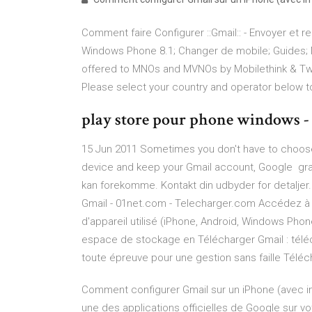
Comment faire Configurer ::Gmail:: - Envoyer et 
Windows Phone 8.1; Changer de mobile; Guides; 
offered to MNOs and MVNOs by Mobilethink & Twea
Please select your country and operator below t
play store pour phone windows -
15 Jun 2011 Sometimes you don't have to choos
device and keep your Gmail account, Google grati
kan forekomme. Kontakt din udbyder for detaljer
Gmail - 01net.com - Telecharger.com Accédez à G
d'appareil utilisé (iPhone, Android, Windows Pho
espace de stockage en Télécharger Gmail : téléch
toute épreuve pour une gestion sans faille Téléc
Comment configurer Gmail sur un iPhone (avec i
une des applications officielles de Google sur v