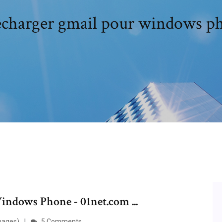
echarger gmail pour windows p
ndows Phone - 01net.com ...
mages)
5 Comments