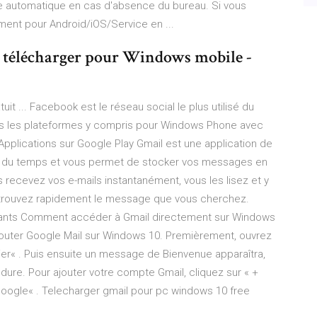
nse automatique en cas d'absence du bureau. Si vous
ment pour Android/iOS/Service en ...
s à télécharger pour Windows mobile -
 ... Facebook est le réseau social le plus utilisé du
tes les plateformes y compris pour Windows Phone avec
– Applications sur Google Play Gmail est une application de
ner du temps et vous permet de stocker vos messages en
s recevez vos e-mails instantanément, vous les lisez et y
etrouvez rapidement le message que vous cherchez.
uivants Comment accéder à Gmail directement sur Windows
jouter Google Mail sur Windows 10. Premièrement, ouvrez
ier« . Puis ensuite un message de Bienvenue apparaîtra,
édure. Pour ajouter votre compte Gmail, cliquez sur « +
 Google« . Telecharger gmail pour pc windows 10 free