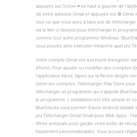
appuyez sur l’icône ≡ en haut à gauche de l'applic
de votre adresse Gmail et appuyez sur ⚙️ Gérer 
tout ce que vous avez à faire est de télécharger
via le lien ci-dessus pour télécharger le programm
comme tout autre programme Windows. BlueStacks
vous pouvez ainsi exécuter n’importe quel jeu T
Votre compte Gmail est à présent enregistré dans
iPhone. Pour ajouter ou modifier des comptes Gm
l'application Inbox, tapez sur la flèche dirigée v
Gérer les comptes. Télécharger Play Store pour P
télécharger un programme qui s’appelle BlueStacks
le programme. L’installation est très simple et
BlueStacks vous permet d’avoir Android installé 
jeu Télécharger Gmail Gmail pour Web Apps - Fileh
filtres antispam pour garder votre boîte de récep
hautement personnalisables. Vous pouvez régler l