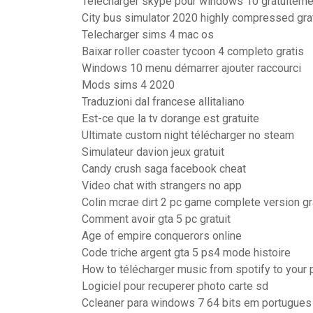
Telecharger skype pour windows 10 gratuiteme
City bus simulator 2020 highly compressed grat
Telecharger sims 4 mac os
Baixar roller coaster tycoon 4 completo gratis
Windows 10 menu démarrer ajouter raccourci
Mods sims 4 2020
Traduzioni dal francese allitaliano
Est-ce que la tv dorange est gratuite
Ultimate custom night télécharger no steam
Simulateur davion jeux gratuit
Candy crush saga facebook cheat
Video chat with strangers no app
Colin mcrae dirt 2 pc game complete version gra
Comment avoir gta 5 pc gratuit
Age of empire conquerors online
Code triche argent gta 5 ps4 mode histoire
How to télécharger music from spotify to your
Logiciel pour recuperer photo carte sd
Ccleaner para windows 7 64 bits em portugues