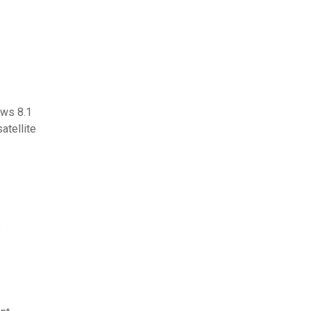
ows 8.1
atellite
e