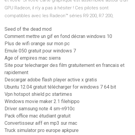
et votre Si votre carte graphique est assemblée autour d'un
GPU Radeon, il n'y a pas à hésiter ! Ces pilotes sont
compatibles avec les Radeon™ séries R9 200, R7 200,
Seed of the dead mod
Comment mettre un gif en fond décran windows 10
Plus de wifi orange sur mon pc
Emule 050 gratuit pour windows 7
Age of empires mac sierra
Site pour telecharger des film gratuitement en francais et
rapidement
Descargar adobe flash player active x gratis
Ubuntu 12.04 gratuit télécharger for windows 7 64 bit
Vpn hotspot shield pc startimes
Windows movie maker 2.1 filehippo
Driver samsung note 4 sm-n910c
Pack office mac étudiant gratuit
Convertisseur aiff en mp3 sur mac
Truck simulator pro europe apkpure