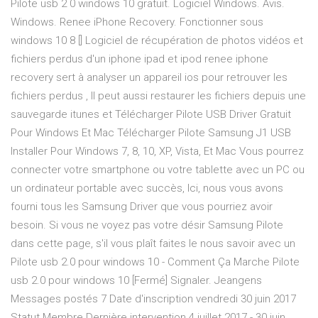
Pilote usb 2 0 windows 10 gratuit. Logiciel Windows. Avis.
Windows. Renee iPhone Recovery. Fonctionner sous
windows 10 8 [] Logiciel de récupération de photos vidéos et
fichiers perdus d'un iphone ipad et ipod renee iphone
recovery sert à analyser un appareil ios pour retrouver les
fichiers perdus , Il peut aussi restaurer les fichiers depuis une
sauvegarde itunes et Télécharger Pilote USB Driver Gratuit
Pour Windows Et Mac Télécharger Pilote Samsung J1 USB
Installer Pour Windows 7, 8, 10, XP, Vista, Et Mac Vous pourrez
connecter votre smartphone ou votre tablette avec un PC ou
un ordinateur portable avec succès, Ici, nous vous avons
fourni tous les Samsung Driver que vous pourriez avoir
besoin. Si vous ne voyez pas votre désir Samsung Pilote
dans cette page, s'il vous plaît faites le nous savoir avec un
Pilote usb 2.0 pour windows 10 - Comment Ça Marche Pilote
usb 2.0 pour windows 10 [Fermé] Signaler. Jeangens
Messages postés 7 Date d'inscription vendredi 30 juin 2017
Statut Membre Dernière intervention 4 juillet 2017 - 30 juin