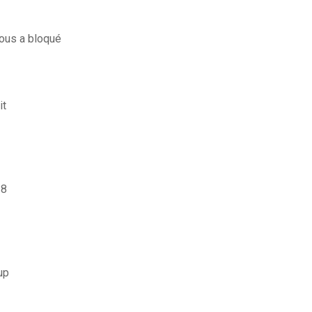
ous a bloqué
it
 8
up