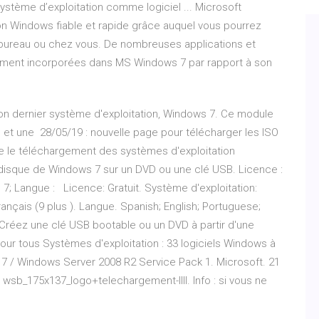
tème d’exploitation comme logiciel ... Microsoft
on Windows fiable et rapide grâce auquel vous pourrez
 bureau ou chez vous. De nombreuses applications et
llement incorporées dans MS Windows 7 par rapport à son
on dernier système d'exploitation, Windows 7. Ce module
et une 28/05/19 : nouvelle page pour télécharger les ISO
te le téléchargement des systèmes d'exploitation
 disque de Windows 7 sur un DVD ou une clé USB. Licence :
7; Langue : Licence: Gratuit. Système d'exploitation:
çais (9 plus ). Langue. Spanish; English; Portuguese;
réez une clé USB bootable ou un DVD à partir d'une
our tous Systèmes d'exploitation : 33 logiciels Windows à
ws 7 / Windows Server 2008 R2 Service Pack 1. Microsoft. 21
 wsb_175x137_logo+telechargement-IIII. Info : si vous ne