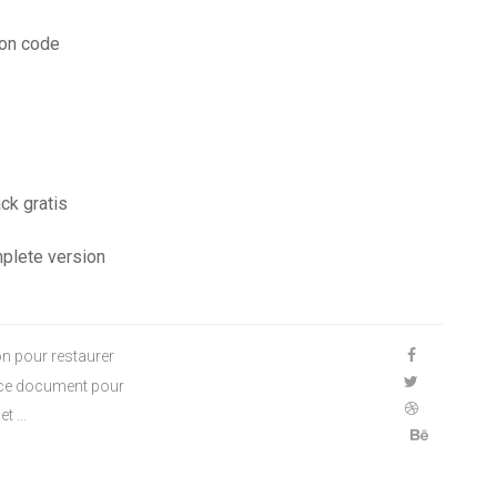
ion code
ck gratis
mplete version
n pour restaurer
ez ce document pour
 et …