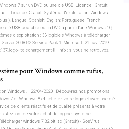
Windows 7 sur un DVD ou une clé USB. Licence : Gratuit;
e : Licence: Gratuit. Système d'exploitation: Windows.
lus ). Langue. Spanish; English; Portuguese; French
e clé USB bootable ou un DVD à partir d'une Windows 10,
èmes d'exploitation : 33 logiciels Windows à télécharger
s Server 2008 R2 Service Pack 1. Microsoft. 21 nov. 2019
37_logo+telechargement-IIII. Info : si vous ne retrouvez
 Système pour Windows comme rufus,
s
tion Windows ... 22/04/2020 · Découvrez nos promotions
dows 7 et Windows 8 et achetez votre logiciel avec une clé
rvice de clients réactifs et de qualité présents à votre
sistez lors de votre achat de logiciel système
lécharger windows 7 32 bit iso (Gratuit) - SosVirus
32 Bit iso (Image disque) et réinstallez votre système. Ce