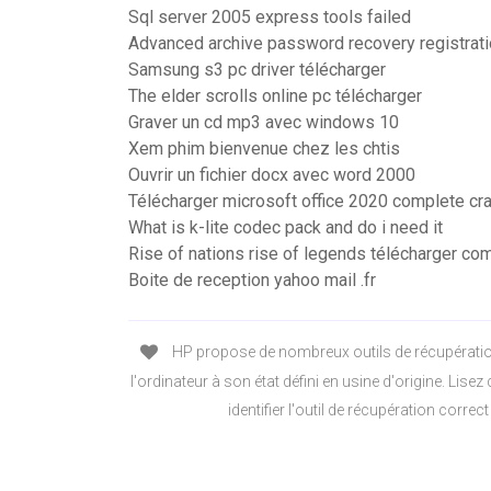
Sql server 2005 express tools failed
Advanced archive password recovery registrat
Samsung s3 pc driver télécharger
The elder scrolls online pc télécharger
Graver un cd mp3 avec windows 10
Xem phim bienvenue chez les chtis
Ouvrir un fichier docx avec word 2000
Télécharger microsoft office 2020 complete cra
What is k-lite codec pack and do i need it
Rise of nations rise of legends télécharger co
Boite de reception yahoo mail .fr
HP propose de nombreux outils de récupératio
l'ordinateur à son état défini en usine d'origine. Lis
identifier l'outil de récupération correct