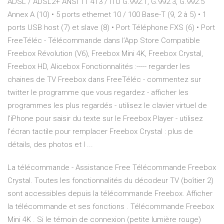
ADSL / ADSL2+ ANSI T1 413 / ITU G.992.1, G.992.3, G.992.5
Annex A (10) • 5 ports ethernet 10 / 100 Base-T (9, 2 à 5) • 1
ports USB host (7) et slave (8) • Port Téléphone FXS (6) • Port
‎FreeTéléc - Télécommande dans l’App Store Compatible
Freebox Révolution (V6), Freebox Mini 4K, Freebox Crystal,
Freebox HD, Alicebox Fonctionnalités :----- regarder les
chaines de TV Freebox dans FreeTéléc - commentez sur
twitter le programme que vous regardez - afficher les
programmes les plus regardés - utilisez le clavier virtuel de
l'iPhone pour saisir du texte sur le Freebox Player - utilisez
l'écran tactile pour remplacer Freebox Crystal : plus de
détails, des photos et l ...
La télécommande - Assistance Free Télécommande Freebox
Crystal. Toutes les fonctionnalités du décodeur TV (boîtier 2)
sont accessibles depuis la télécommande Freebox. Afficher
la télécommande et ses fonctions . Télécommande Freebox
Mini 4K . Si le témoin de connexion (petite lumière rouge)