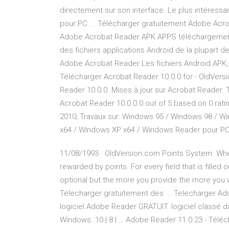
directement sur son interface. Le plus intéress
pour PC ... Télécharger gratuitement Adobe Acro
Adobe Acrobat Reader APK APPS téléchargement
des fichiers applications Android de la plupart des
Adobe Acrobat Reader Les fichiers Android APK, p
Télécharger Acrobat Reader 10.0.0 for - OldVer
Reader 10.0.0. Mises à jour sur Acrobat Reader.
Acrobat Reader 10.0.0 0 out of 5 based on 0 rating
2010; Travaux sur: Windows 95 / Windows 98 / W
x64 / Windows XP x64 / Windows Reader pour PC
11/08/1993 · OldVersion.com Points System. Whe
rewarded by points. For every field that is filled 
optional but the more you provide the more you 
Telecharger gratuitement des ... Telecharger Ad
logiciel Adobe Reader GRATUIT. logiciel classé 
Windows. 10 | 8 | … Adobe Reader 11.0.23 - Télé