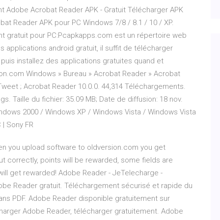
ant Adobe Acrobat Reader APK - Gratuit Télécharger APK
bat Reader APK pour PC Windows 7/8 / 8.1 / 10 / XP.
 gratuit pour PC:Pcapkapps.com est un répertoire web
 applications android gratuit, il suffit de télécharger
uis installez des applications gratuites quand et
sion.com Windows » Bureau » Acrobat Reader » Acrobat
 Tweet ; Acrobat Reader 10.0.0. 44,314 Téléchargements.
s. Taille du fichier: 35.09 MB; Date de diffusion: 18 nov.
indows 2000 / Windows XP / Windows Vista / Windows Vista
 | Sony FR
n you upload software to oldversion.com you get
out correctly, points will be rewarded, some fields are
will get rewarded! Adobe Reader - JeTelecharge -
obe Reader gratuit. Téléchargement sécurisé et rapide du
dans PDF. Adobe Reader disponible gratuitement sur
charger Adobe Reader, télécharger gratuitement. Adobe