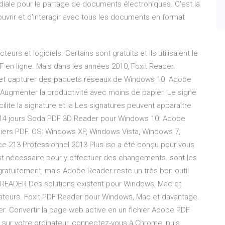
iale pour le partage de documents électroniques. C'est la
uvrir et d'interagir avec tous les documents en format
eurs et logiciels. Certains sont gratuits et Ils utilisaient le
F en ligne. Mais dans les années 2010, Foxit Reader.
r et capturer des paquets réseaux de Windows 10 Adobe
 Augmenter la productivité avec moins de papier. Le signe
ite la signature et la Les signatures peuvent apparaître
que 14 jours Soda PDF 3D Reader pour Windows 10. Adobe
chiers PDF. OS: Windows XP, Windows Vista, Windows 7,
e 213 Professionnel 2013 Plus iso a été conçu pour vous
est nécessaire pour y effectuer des changements. sont les
 gratuitement, mais Adobe Reader reste un très bon outil
EADER Des solutions existent pour Windows, Mac et
ilisateurs. Foxit PDF Reader pour Windows, Mac et davantage.
r. Convertir la page web active en un fichier Adobe PDF
sur votre ordinateur, connectez-vous à Chrome, puis