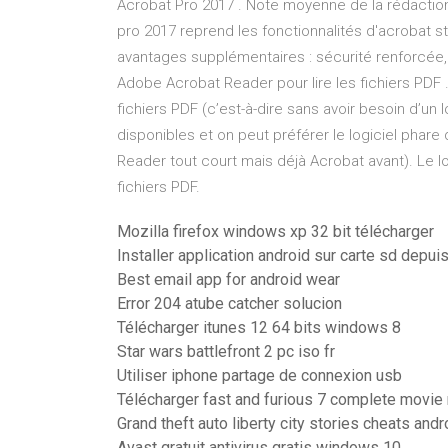
Acrobat Pro 2017 . Note moyenne de la rédactio
pro 2017 reprend les fonctionnalités d'acrobat st
avantages supplémentaires : sécurité renforcée,
Adobe Acrobat Reader pour lire les fichiers PDF ..
fichiers PDF (c’est-à-dire sans avoir besoin d’un
disponibles et on peut préférer le logiciel ph
Reader tout court mais déjà Acrobat avant). Le l
fichiers PDF.
Mozilla firefox windows xp 32 bit télécharger
Installer application android sur carte sd depui
Best email app for android wear
Error 204 atube catcher solucion
Télécharger itunes 12 64 bits windows 8
Star wars battlefront 2 pc iso fr
Utiliser iphone partage de connexion usb
Télécharger fast and furious 7 complete movi
Grand theft auto liberty city stories cheats andr
Avast gratuit antivirus gratis windows 10