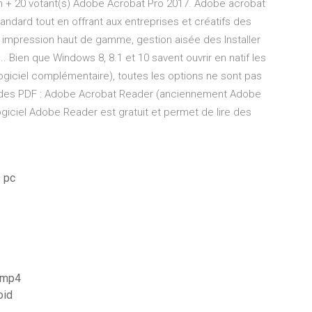
n + 20 votant(s) Adobe Acrobat Pro 2017. Adobe acrobat
andard tout en offrant aux entreprises et créatifs des
 impression haut de gamme, gestion aisée des Installer
. Bien que Windows 8, 8.1 et 10 savent ouvrir en natif les
 logiciel complémentaire), toutes les options ne sont pas
are des PDF : Adobe Acrobat Reader (anciennement Adobe
ogiciel Adobe Reader est gratuit et permet de lire des
s pc
e mp4
oid