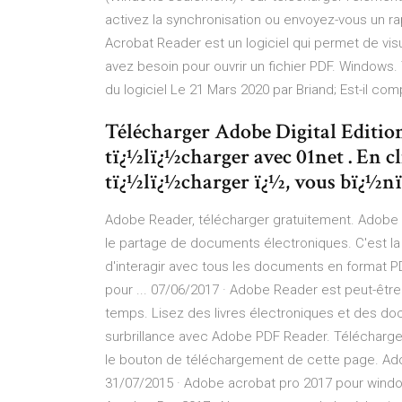
activez la synchronisation ou envoyez-vous un rap
Acrobat Reader est un logiciel qui permet de visu
avez besoin pour ouvrir un fichier PDF. Windows.
du logiciel Le 21 Mars 2020 par Briand; Est-il co
Télécharger Adobe Digital Editi
tï¿½lï¿½charger avec 01net . En c
tï¿½lï¿½charger ï¿½, vous bï¿½nï
Adobe Reader, télécharger gratuitement. Adobe
le partage de documents électroniques. C'est la 
d'interagir avec tous les documents en format 
pour ... 07/06/2017 · Adobe Reader est peut-être 
temps. Lisez des livres électroniques et des d
surbrillance avec Adobe PDF Reader. Télécharg
le bouton de téléchargement de cette page. Adob
31/07/2015 · Adobe acrobat pro 2017 pour windo