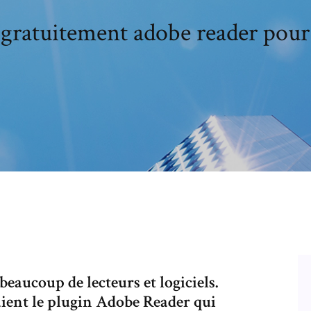
 gratuitement adobe reader pou
 beaucoup de lecteurs et logiciels.
saient le plugin Adobe Reader qui