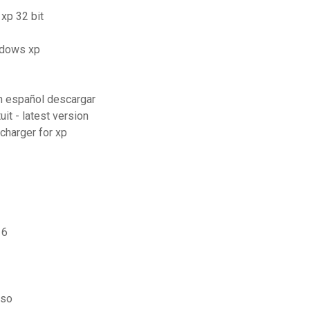
xp 32 bit
ndows xp
n español descargar
it - latest version
charger for xp
 6
iso