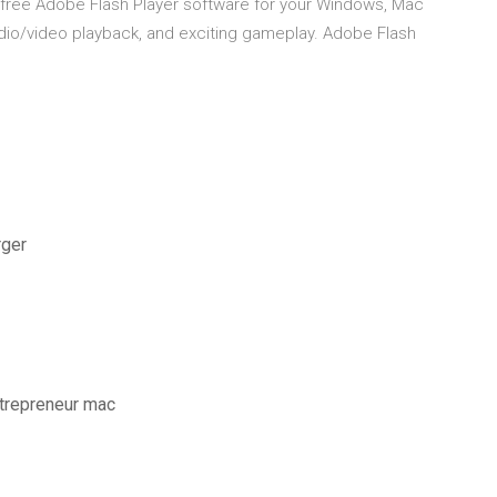
free Adobe Flash Player software for your Windows, Mac
dio/video playback, and exciting gameplay. Adobe Flash
rger
entrepreneur mac