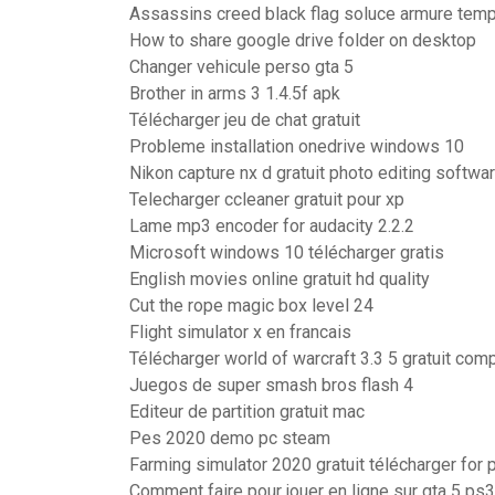
Assassins creed black flag soluce armure temp
How to share google drive folder on desktop
Changer vehicule perso gta 5
Brother in arms 3 1.4.5f apk
Télécharger jeu de chat gratuit
Probleme installation onedrive windows 10
Nikon capture nx d gratuit photo editing softwa
Telecharger ccleaner gratuit pour xp
Lame mp3 encoder for audacity 2.2.2
Microsoft windows 10 télécharger gratis
English movies online gratuit hd quality
Cut the rope magic box level 24
Flight simulator x en francais
Télécharger world of warcraft 3.3 5 gratuit com
Juegos de super smash bros flash 4
Editeur de partition gratuit mac
Pes 2020 demo pc steam
Farming simulator 2020 gratuit télécharger for 
Comment faire pour jouer en ligne sur gta 5 ps3