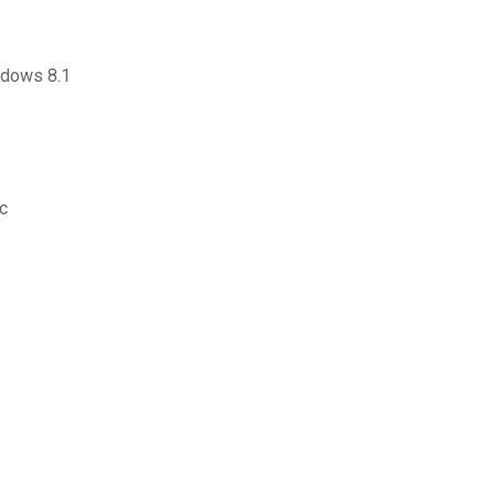
indows 8.1
ac