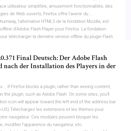
ce utilisateur simplifiée, amusement fonctionnalités, des
es de Web ouverts, Firefox offre l'avenir du …
humway, l’alternative HTML5 de la fondation Mozilla, est
 offline d’Adobe Flash Player pour Firefox. La fondation
our télécharger la dernière version offline du plugin Flash
0.0.371 Final Deutsch: Der Adobe Flash
d nach der Installation des Players in der
ox … If Firefox blocks a plugin, rather than seeing content,
n the plugin, such as Adobe Flash. On some sites, you'll
ation icon will appear toward the left end of the address bar.
(en-US) Téléchargez les extensions et les thèmes pour
votre navigateur. Ces modules peuvent bloquer les
, modifier l’apparence du navigateur, etc.