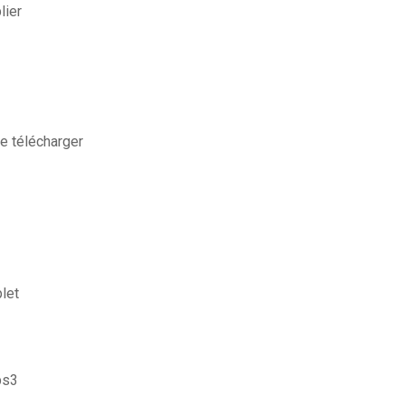
lier
re télécharger
plet
ps3