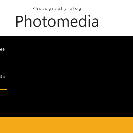
ree
es