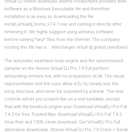
Virtual DJ Home download: Atomix Productions provides their
software as a Windows Executable file and therefore
installation is as easy as downloading the file
install_virtualdj_home_v7.4.7.exe and running it directly after
retrieving it. We highly suggest using antivirus software
before running *any* files from the Internet. The company
hosting this file has a … télécharger virtual dj gratuit (windows)
The automatic seamless loop engine and the synchronized
sampler let the Atomix Virtual DJ Pro 7.4 Full perform
astounding remixes live, with no preparation at all. The visual
representation and the cues allow a DJ to clearly see the
song structure, and never be surprised by a break. The vinyl
controls will let you scratch like on a real turntable, except
that with the beatlock engine your Download VirtualDJ Pro Full
7.4.2 for free Trusted Mac download VirtualDJ Pro Full 7.4.2.
Virus-free and 100% clean download. Get VirtualDJ Pro Full
alternative downloads. Atomix Virtual DJ Pro 7.4 Crack + Serial