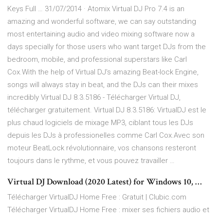
Keys Full … 31/07/2014 · Atomix Virtual DJ Pro 7.4 is an
amazing and wonderful software, we can say outstanding
most entertaining audio and video mixing software now a
days specially for those users who want target DJs from the
bedroom, mobile, and professional superstars like Carl
Cox.With the help of Virtual DJ’s amazing Beat-lock Engine,
songs will always stay in beat, and the DJs can their mixes
incredibly Virtual DJ 8.3.5186 - Télécharger Virtual DJ,
télécharger gratuitement. Virtual DJ 8.3.5186: VirtualDJ est le
plus chaud logiciels de mixage MP3, ciblant tous les DJs
depuis les DJs à professionelles comme Carl Cox.Avec son
moteur BeatLock révolutionnaire, vos chansons resteront
toujours dans le rythme, et vous pouvez travailler …
Virtual DJ Download (2020 Latest) for Windows 10, …
Télécharger VirtualDJ Home Free : Gratuit | Clubic.com
Télécharger VirtualDJ Home Free : mixer ses fichiers audio et