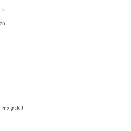
its
020
ilms gratuit