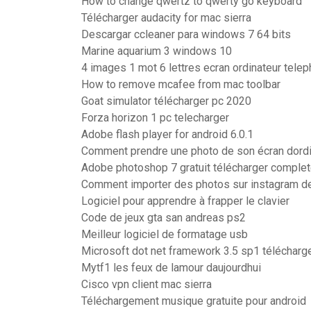
How to change qwertz to qwerty go keyboard
Télécharger audacity for mac sierra
Descargar ccleaner para windows 7 64 bits
Marine aquarium 3 windows 10
4 images 1 mot 6 lettres ecran ordinateur telep
How to remove mcafee from mac toolbar
Goat simulator télécharger pc 2020
Forza horizon 1 pc telecharger
Adobe flash player for android 6.0.1
Comment prendre une photo de son écran dordi
Adobe photoshop 7 gratuit télécharger comple
Comment importer des photos sur instagram de
Logiciel pour apprendre à frapper le clavier
Code de jeux gta san andreas ps2
Meilleur logiciel de formatage usb
Microsoft dot net framework 3.5 sp1 télécharg
Mytf1 les feux de lamour daujourdhui
Cisco vpn client mac sierra
Téléchargement musique gratuite pour android