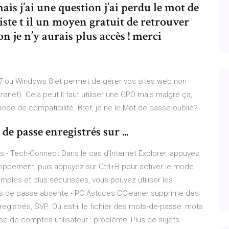
mais j’ai une question j’ai perdu le mot de
iste t il un moyen gratuit de retrouver
n je n’y aurais plus accès ! merci
7 ou Windows 8 et permet de gérer vos sites web non
anet). Cela peut Il faut utiliser une GPO mais malgré ça,
 mode de compatibilité. Bref, je ne le Mot de passe oublié?
 passe enregistrés sur ...
 - Tech-Connect Dans le cas d’Internet Explorer, appuyez
eloppement, puis appuyez sur Ctrl+B pour activer le mode
mples et plus sécurisées, vous pouvez utiliser les
ots de passe absente - PC Astuces CCleaner supprime des
gistrés, SVP: Où est-il le fichier des mots-de-passe: mots
 de comptes utilisateur : problême: Plus de sujets