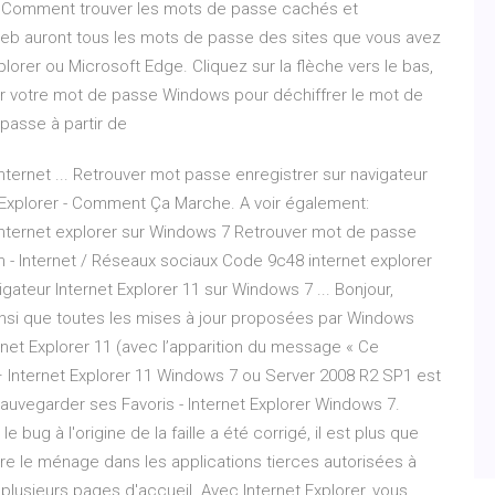
 > Comment trouver les mots de passe cachés et
n Web auront tous les mots de passe des sites que vous avez
plorer ou Microsoft Edge. Cliquez sur la flèche vers le bas,
isir votre mot de passe Windows pour déchiffrer le mot de
 passe à partir de
nternet ... Retrouver mot passe enregistrer sur navigateur
t Explorer - Comment Ça Marche. A voir également:
internet explorer sur Windows 7 Retrouver mot de passe
m - Internet / Réseaux sociaux Code 9c48 internet explorer
gateur Internet Explorer 11 sur Windows 7 ... Bonjour,
ainsi que toutes les mises à jour proposées par Windows
ternet Explorer 11 (avec l’apparition du message « Ce
– Internet Explorer 11 Windows 7 ou Server 2008 R2 SP1 est
 Sauvegarder ses Favoris - Internet Explorer Windows 7.
bug à l'origine de la faille a été corrigé, il est plus que
re le ménage dans les applications tierces autorisées à
plusieurs pages d'accueil. Avec Internet Explorer, vous