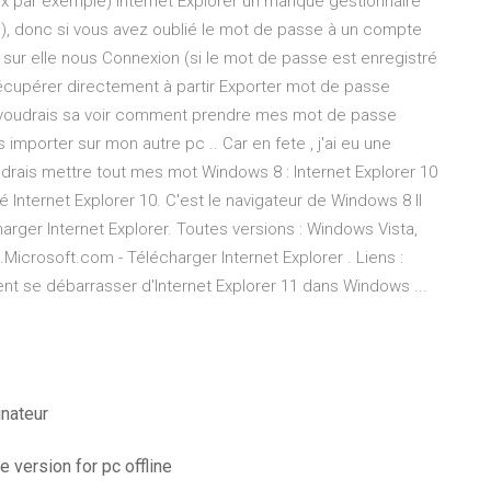
ox par exemple) Internet Explorer un manque gestionnaire
, donc si vous avez oublié le mot de passe à un compte
sur elle nous Connexion (si le mot de passe est enregistré
écupérer directement à partir Exporter mot de passe
 Je voudrais sa voir comment prendre mes mot de passe
s importer sur mon autre pc .. Car en fete , j'ai eu une
udrais mettre tout mes mot Windows 8 : Internet Explorer 10
 Internet Explorer 10. C'est le navigateur de Windows 8 Il
arger Internet Explorer. Toutes versions : Windows Vista,
icrosoft.com - Télécharger Internet Explorer . Liens :
ent se débarrasser d'Internet Explorer 11 dans Windows ...
nateur
 version for pc offline