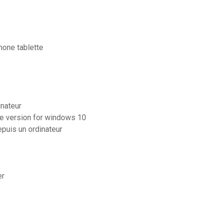
hone tablette
nateur
te version for windows 10
puis un ordinateur
er