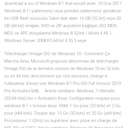
download a iso of Windows 8.1 that would work 10 Oca 2017
Windows 8.1'i yüklemeniz veya yeniden yüklemeniz gerekirse
bir USB flash sürücüsü Sabit disk alanı: 16 GB (32 bit) veya 20
GB (64 bit) İmajları, VHD ve ZIP arşivlerini bağlayın; ISO, MDX,
MDS ve APE dosyalarına Windows 8 32-bit / 64-bit 4.46.1;
Windows Server 2008 R2 64-bit 4.35.5 veya
Télécharger l'image ISO de Windows 10 - Comment Ça
Marche Ainsi, Microsoft propose désormais de télécharger
l'image ISO de la dernière version de Windows 10 en 32 bits
ou en 64 bits directement sur ces serveurs, charge à
l'utilisateur d'avoir une Windows 8.1 Pro ISO Full Version 2019
Pre-Activated [x86 ... Article simillaire: Windows 7 Ultimate
(32/64 bits) Iso + Activation Keys Configuration requise pour
windows 8.1 + license keys. RAM: 1 Go pour (32 bits) et 2 Go
pour (x64 bits). Disque dur: 15 Go (32 bits) et 25 Go (x64 bits)
Processeur: 1 (GHz) ou supérieur avec prise en charge de