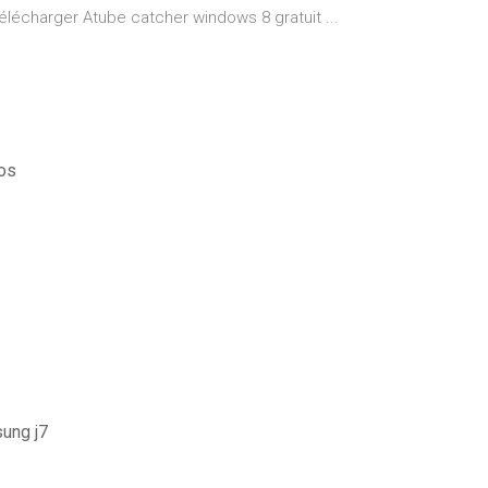
élécharger Atube catcher windows 8 gratuit ...
nos
sung j7