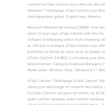
comme YouTube Catcher nous offre une des mei
Windows 7 Télécharger aTube Catcher pour Win
téléchargement gratuit. Scanné avec Antivirus.
Microsoft Windows All Versions (20MB). Free Ve
since 10 years ago!, aTube Catcher stills free fo
software Downloading videos from streaming sit
as Efficace et pratique, aTube Catcher vous offri
préférées au format de votre choix. En qualité 
(aTube Catcher) 3.8.9823: L'outil ultime pour tél
(anciennement Category Download Managers; Prog
Works under: Windows Vista / Windows 8.1 / Wi
aTube Catcher - Télécharger aTube Catcher Téléc
ultime pour télécharger et convertir des vidéo
YouTube Catcher) récupère les vidéos sur 60 des
atube catcher windows, atube catcher windows,