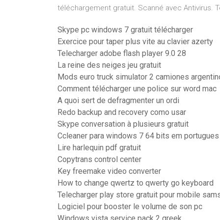
téléchargement gratuit. Scanné avec Antivirus. T
Skype pc windows 7 gratuit télécharger
Exercice pour taper plus vite au clavier azerty
Telecharger adobe flash player 9.0 28
La reine des neiges jeu gratuit
Mods euro truck simulator 2 camiones argenti
Comment télécharger une police sur word mac
A quoi sert de defragmenter un ordi
Redo backup and recovery como usar
Skype conversation à plusieurs gratuit
Ccleaner para windows 7 64 bits em portugues
Lire harlequin pdf gratuit
Copytrans control center
Key freemake video converter
How to change qwertz to qwerty go keyboard
Telecharger play store gratuit pour mobile sam
Logiciel pour booster le volume de son pc
Windows vista service pack 2 greek