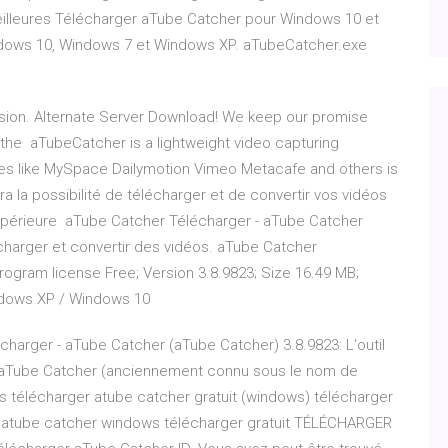
lleures Télécharger aTube Catcher pour Windows 10 et
dows 10, Windows 7 et Windows XP. aTubeCatcher.exe
rsion. Alternate Server Download! We keep our promise
r the aTubeCatcher is a lightweight video capturing
es like MySpace Dailymotion Vimeo Metacafe and others is
ra la possibilité de télécharger et de convertir vos vidéos
supérieure aTube Catcher Télécharger - aTube Catcher
écharger et convertir des vidéos. aTube Catcher
ram license Free; Version 3.8.9823; Size 16.49 MB;
ndows XP / Windows 10
harger - aTube Catcher (aTube Catcher) 3.8.9823: L'outil
s. aTube Catcher (anciennement connu sous le nom de
 télécharger atube catcher gratuit (windows) télécharger
 atube catcher windows télécharger gratuit TÉLÉCHARGER