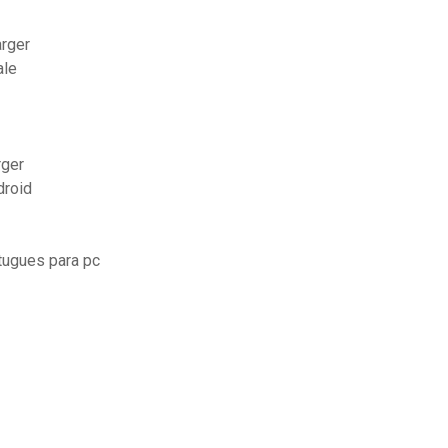
arger
ale
rger
droid
tugues para pc