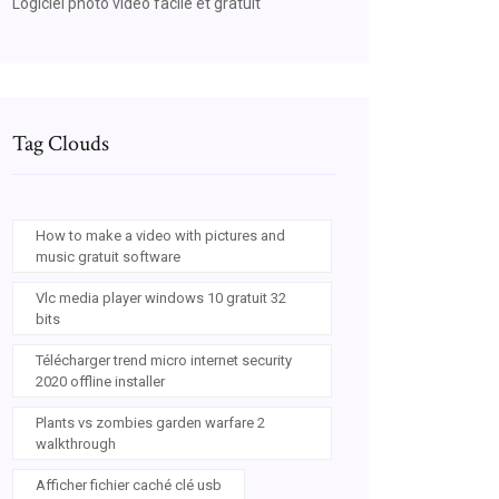
Logiciel photo video facile et gratuit
Tag Clouds
How to make a video with pictures and
music gratuit software
Vlc media player windows 10 gratuit 32
bits
Télécharger trend micro internet security
2020 offline installer
Plants vs zombies garden warfare 2
walkthrough
Afficher fichier caché clé usb