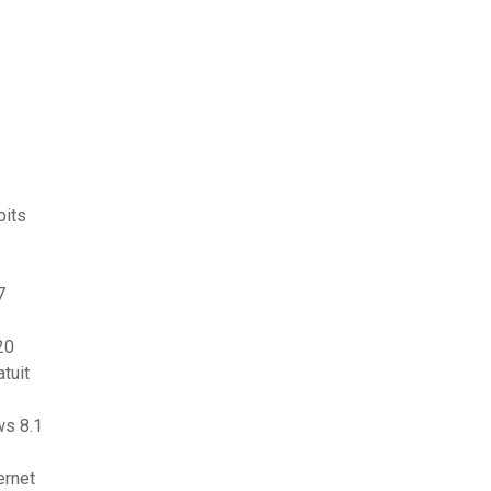
bits
7
20
tuit
ws 8.1
ernet