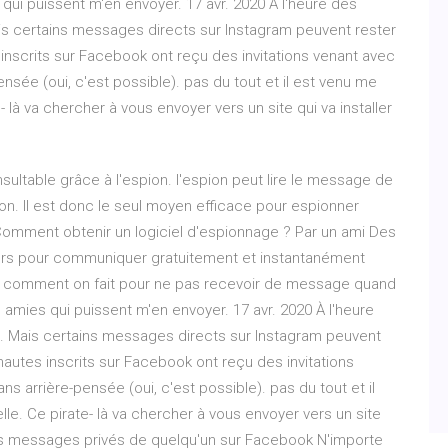
qui puissent m'en envoyer. 17 avr. 2020 À l'heure des
is certains messages directs sur Instagram peuvent rester
 inscrits sur Facebook ont reçu des invitations venant avec
nsée (oui, c'est possible). pas du tout et il est venu me
- là va chercher à vous envoyer vers un site qui va installer
ultable grâce à l'espion. l'espion peut lire le message de
on. Il est donc le seul moyen efficace pour espionner
omment obtenir un logiciel d'espionnage ? Par un ami Des
jours pour communiquer gratuitement et instantanément
 comment on fait pour ne pas recevoir de message quand
 amies qui puissent m'en envoyer. 17 avr. 2020 À l'heure
e. Mais certains messages directs sur Instagram peuvent
nautes inscrits sur Facebook ont reçu des invitations
s arrière-pensée (oui, c'est possible). pas du tout et il
le. Ce pirate- là va chercher à vous envoyer vers un site
 les messages privés de quelqu'un sur Facebook N'importe