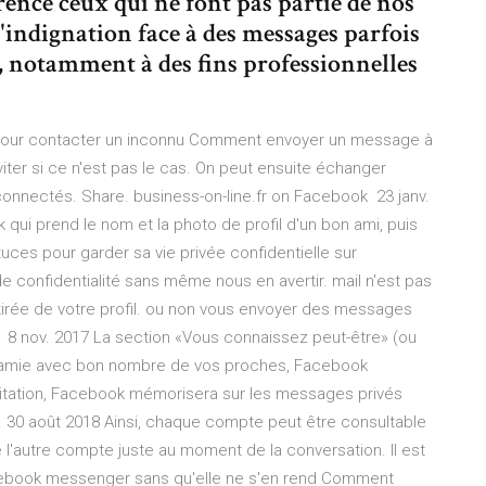
rence ceux qui ne font pas partie de nos
'indignation face à des messages parfois
s, notamment à des fins professionnelles
 pour contacter un inconnu Comment envoyer un message à
ter si ce n'est pas le cas. On peut ensuite échanger
nnectés. Share. business-on-line.fr on Facebook 23 janv.
qui prend le nom et la photo de profil d'un bon ami, puis
tuces pour garder sa vie privée confidentielle sur
confidentialité sans même nous en avertir. mail n'est pas
retirée de votre profil. ou non vous envoyer des messages
t 8 nov. 2017 La section «Vous connaissez peut-être» (ou
 amie avec bon nombre de vos proches, Facebook
vitation, Facebook mémorisera sur les messages privés
.». 30 août 2018 Ainsi, chaque compte peut être consultable
e l'autre compte juste au moment de la conversation. Il est
cebook messenger sans qu'elle ne s'en rend Comment