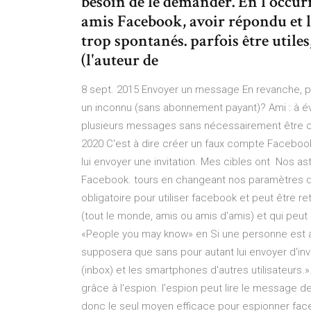
besoin de le demander. En l'occur
amis Facebook, avoir répondu et l
trop spontanés. parfois être utile
(l'auteur de
8 sept. 2015 Envoyer un message En revanche,
un inconnu (sans abonnement payant)? Ami : à évi
plusieurs messages sans nécessairement être co
2020 C'est à dire créer un faux compte Facebook 
lui envoyer une invitation. Mes cibles ont Nos as
Facebook. tours en changeant nos paramètres de 
obligatoire pour utiliser facebook et peut être 
(tout le monde, amis ou amis d'amis) et qui peu
«People you may know» en Si une personne est
supposera que sans pour autant lui envoyer d'in
(inbox) et les smartphones d'autres utilisateurs
grâce à l'espion. l'espion peut lire le message d
donc le seul moyen efficace pour espionner fa