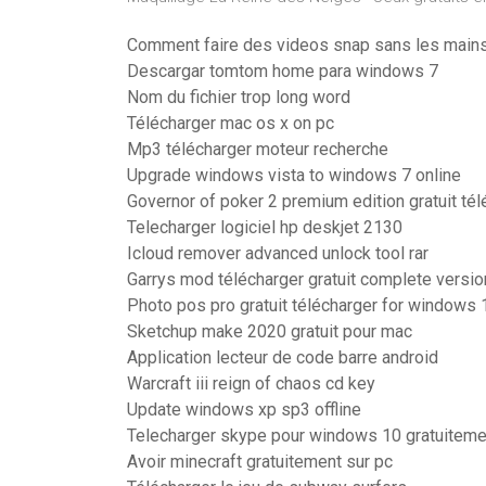
Comment faire des videos snap sans les main
Descargar tomtom home para windows 7
Nom du fichier trop long word
Télécharger mac os x on pc
Mp3 télécharger moteur recherche
Upgrade windows vista to windows 7 online
Governor of poker 2 premium edition gratuit té
Telecharger logiciel hp deskjet 2130
Icloud remover advanced unlock tool rar
Garrys mod télécharger gratuit complete versio
Photo pos pro gratuit télécharger for windows 
Sketchup make 2020 gratuit pour mac
Application lecteur de code barre android
Warcraft iii reign of chaos cd key
Update windows xp sp3 offline
Telecharger skype pour windows 10 gratuiteme
Avoir minecraft gratuitement sur pc