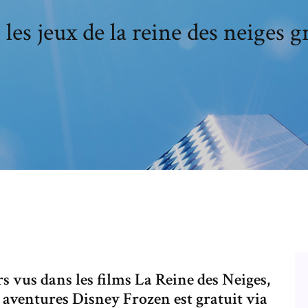
les jeux de la reine des neiges g
s vus dans les films La Reine des Neiges,
 aventures Disney Frozen est gratuit via