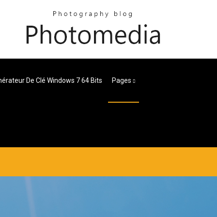
érateur De Clé Windows 7 64 Bits
Pages