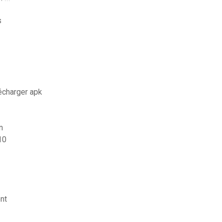
s
lécharger apk
n
10
nt