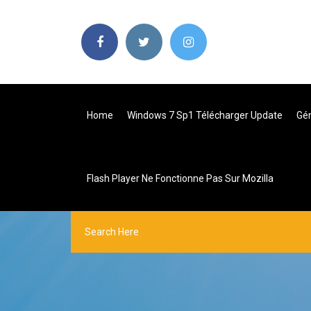
Home
Windows 7 Sp1 Télécharger Update
Gén
Flash Player Ne Fonctionne Pas Sur Mozilla