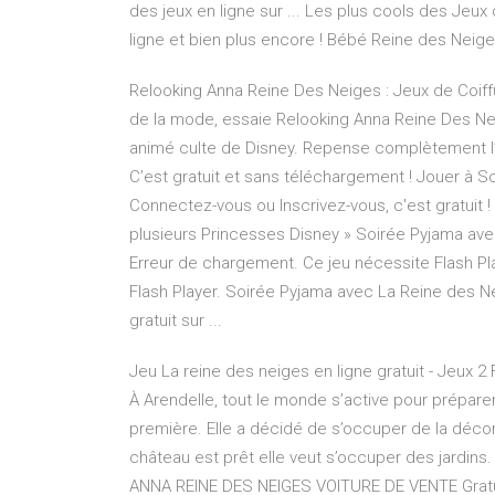
des jeux en ligne sur ... Les plus cools des Jeux
ligne et bien plus encore ! Bébé Reine des Neiges 
Relooking Anna Reine Des Neiges : Jeux de Coiff
de la mode, essaie Relooking Anna Reine Des Nei
animé culte de Disney. Repense complètement l’
C’est gratuit et sans téléchargement ! Jouer à S
Connectez-vous ou Inscrivez-vous, c'est gratuit !
plusieurs Princesses Disney » Soirée Pyjama ave
Erreur de chargement. Ce jeu nécessite Flash Pla
Flash Player. Soirée Pyjama avec La Reine des Nei
gratuit sur ...
Jeu La reine des neiges en ligne gratuit - Jeux 2
À Arendelle, tout le monde s’active pour préparer 
première. Elle a décidé de s’occuper de la décora
château est prêt elle veut s’occuper des jardins.
ANNA REINE DES NEIGES VOITURE DE VENTE Gratuit