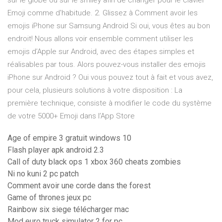
sur le globe ou sur le smiley afin de changer pour le clavier
Emoji comme d'habitude. 2. Glissez à Comment avoir les
emojis iPhone sur Samsung Android Si oui, vous êtes au bon
endroit! Nous allons voir ensemble comment utiliser les
emojis d’Apple sur Android, avec des étapes simples et
réalisables par tous. Alors pouvez-vous installer des emojis
iPhone sur Android ? Oui vous pouvez tout à fait et vous avez,
pour cela, plusieurs solutions à votre disposition : La
première technique, consiste à modifier le code du système
de votre ‎5000+ Emoji dans l’App Store
Age of empire 3 gratuit windows 10
Flash player apk android 2.3
Call of duty black ops 1 xbox 360 cheats zombies
Ni no kuni 2 pc patch
Comment avoir une corde dans the forest
Game of thrones jeux pc
Rainbow six siege télécharger mac
Mod euro truck simulator 2 for pc