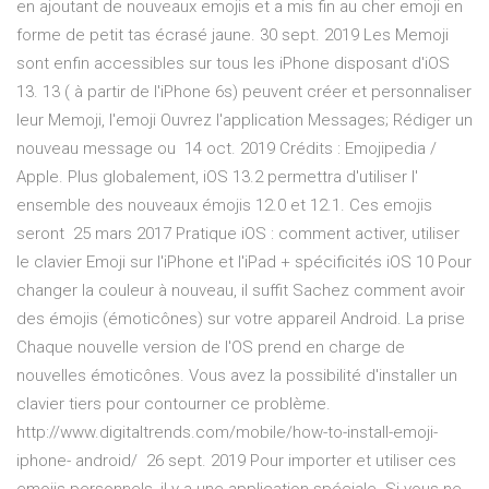
en ajoutant de nouveaux emojis et a mis fin au cher emoji en
forme de petit tas écrasé jaune. 30 sept. 2019 Les Memoji
sont enfin accessibles sur tous les iPhone disposant d'iOS
13. 13 ( à partir de l'iPhone 6s) peuvent créer et personnaliser
leur Memoji, l'emoji Ouvrez l'application Messages; Rédiger un
nouveau message ou 14 oct. 2019 Crédits : Emojipedia /
Apple. Plus globalement, iOS 13.2 permettra d'utiliser l'
ensemble des nouveaux émojis 12.0 et 12.1. Ces emojis
seront 25 mars 2017 Pratique iOS : comment activer, utiliser
le clavier Emoji sur l'iPhone et l'iPad + spécificités iOS 10 Pour
changer la couleur à nouveau, il suffit Sachez comment avoir
des émojis (émoticônes) sur votre appareil Android. La prise
Chaque nouvelle version de l'OS prend en charge de
nouvelles émoticônes. Vous avez la possibilité d'installer un
clavier tiers pour contourner ce problème.
http://www.digitaltrends.com/mobile/how-to-install-emoji-
iphone- android/ 26 sept. 2019 Pour importer et utiliser ces