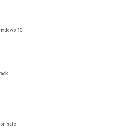
e
windows 10
rack
ion safe