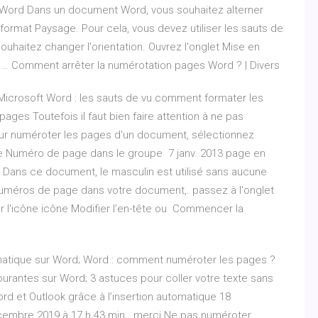
- Word Dans un document Word, vous souhaitez alterner
 format Paysage. Pour cela, vous devez utiliser les sauts de
ouhaitez changer l'orientation. Ouvrez l'onglet Mise en
r … Comment arrêter la numérotation pages Word ? | Divers
Microsoft Word : les sauts de vu comment formater les
ges Toutefois il faut bien faire attention à ne pas
our numéroter les pages d'un document, sélectionnez
icône Numéro de page dans le groupe 7 janv. 2013 page en
1. Dans ce document, le masculin est utilisé sans aucune
numéros de page dans votre document,. passez à l'onglet
sur l'icône icône Modifier l'en-tête ou Commencer la
omatique sur Word; Word : comment numéroter les pages ?
urantes sur Word; 3 astuces pour coller votre texte sans
rd et Outlook grâce à l’insertion automatique 18
embre 2019 à 17 h 43 min . merci Ne pas numéroter