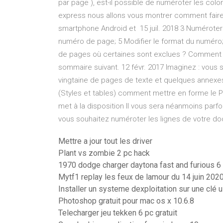
par page ), est-il possible de numéroter les colo
express nous allons vous montrer comment faire
smartphone Android et 15 juil. 2018 3 Numéroter
numéro de page; 5 Modifier le format du numéro
de pages où certaines sont exclues ? Comment
sommaire suivant. 12 févr. 2017 Imaginez : vous
vingtaine de pages de texte et quelques annexes
(Styles et tables) comment mettre en forme le 
met à la disposition Il vous sera néanmoins parf
vous souhaitez numéroter les lignes de votre d
Mettre a jour tout les driver
Plant vs zombie 2 pc hack
1970 dodge charger daytona fast and furious 6
Mytf1 replay les feux de lamour du 14 juin 202
Installer un systeme dexploitation sur une clé 
Photoshop gratuit pour mac os x 10.6.8
Telecharger jeu tekken 6 pc gratuit