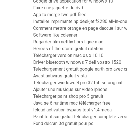
Google drive application for windows 10
Faire une jaquette de dvd
App to merge two pdf files
Installer imprimante hp deskjet f2280 all-in-on
Comment mettre orange en page daccueil sur 
Software like ccleaner
Regarder film netflix hors ligne mac
Heroes of the storm gratuit rotation
Télécharger version mac os x 10.10
Driver bluetooth windows 7 dell vostro 1520
Telechargement gratuit google earth pro avec c
Avast antivirus gratuit vista
Télécharger windows 8 pro 32 bit iso original
Ajouter une musique sur video iphone
Telecharger paint shop pro 5 gratuit
Java se 6 runtime mac télécharger free
Icloud activation bypass tool v1.4 mega
Paint tool sai gratuit télécharger complete vers
Fond décran 3d gratuit pour pc