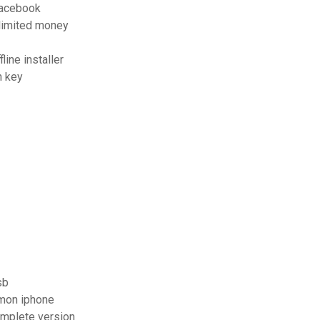
facebook
nlimited money
ine installer
h key
sb
mon iphone
omplete version