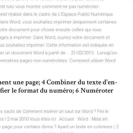
petit tuto vous montre comment ne pas numéroter
oriel réalisé dans le cadre de L'Espace Public Numérique
Dans Word, vous souhaitez imprimer uniquement certaines
otre document pour choisir ensuite celles qui vous
s pages à imprimer. Dans Word, ouvrez votre document et
s souhaitez imprimer. Cette information est indiquée en
 un document Word à partir de … 21/02/2015 · Lorsqu'on
s 2 premières pages non numérotées. Comment utiliser Word
ment une page; 4 Combiner du texte d'en-
ifier le format du numéro; 6 Numéroter
Les sauts de Comment insérer un saut sur Word ? Fini le
 ! 2 mai 2010 Vous êtes ici : Accueil · Word · Mise en
page pour certains items ? Ayant un texte en colonnes ( 2