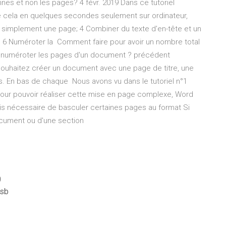
nnes et non les pages? 4 févr. 2019 Dans ce tutoriel
 cela en quelques secondes seulement sur ordinateur,
 simplement une page; 4 Combiner du texte d'en-tête et un
; 6 Numéroter la Comment faire pour avoir un nombre total
 numéroter les pages d'un document ? précédent
 souhaitez créer un document avec une page de titre, une
. En bas de chaque Nous avons vu dans le tutoriel n°1
Pour pouvoir réaliser cette mise en page complexe, Word
ois nécessaire de basculer certaines pages au format Si
ocument ou d'une section
0
usb