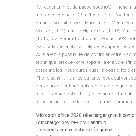
Retrouver un mot de passe sous iOS (iPhone, iPa
mot de passe sous iOS (iPhone, iPad, iPod touch
Safari et vos sites web. MacPlanete. Menu. Ast
Mojave (10.14) macOS High Sierra (10.13) MacOS 
(10.10) iOS; Forum; Rechercher. Accueil. iOS. Re
iPad La façon la plus simple de récupérer ou de r
vous avez la possibilité de contrôler votre iPad
technique lorsque votre appareil a été volé afin
personnelles. Vous aurez aussi la possibilité d’
iPhone sans ... Il y a les patients, ceux qui vont s
ceux qui ont tout prévu, ils l’ont noté quelque pa
faire un copier-coller. Et il y a les autres. Un o
s’accroupir près de la box : le drame. Comment r
Microsoft office 2020 télécharger gratuit comp
Telecharger dev c++ pour android
Comment avoir youtubers life gratuit