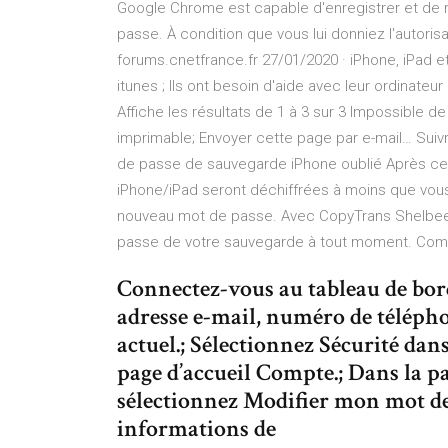
Google Chrome est capable d'enregistrer et de r
passe. À condition que vous lui donniez l'autori
forums.cnetfrance.fr 27/01/2020 · iPhone, iPad 
itunes ; Ils ont besoin d'aide avec leur ordinateu
Affiche les résultats de 1 à 3 sur 3 Impossible de
imprimable; Envoyer cette page par e-mail… Suivre
de passe de sauvegarde iPhone oublié Après cet
iPhone/iPad seront déchiffrées à moins que vou
nouveau mot de passe. Avec CopyTrans Shelbee, 
passe de votre sauvegarde à tout moment. Comm
Connectez-vous au tableau de bord
adresse e-mail, numéro de télépho
actuel.; Sélectionnez Sécurité dan
page d’accueil Compte.; Dans la pa
sélectionnez Modifier mon mot de p
informations de