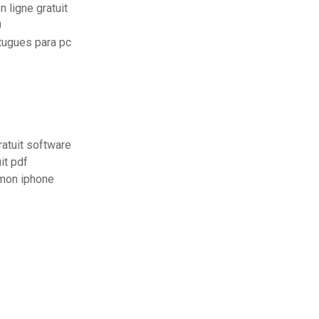
 ligne gratuit
0
tugues para pc
atuit software
it pdf
mon iphone