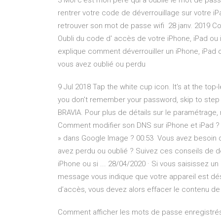
3 Moi c'est mon père qui a oublié le mot de pass
rentrer votre code de déverrouillage sur votre
retrouver son mot de passe wifi 28 janv. 2019 C
Oubli du code d' accès de votre iPhone, iPad ou
explique comment déverrouiller un iPhone, iPad 
vous avez oublié ou perdu
9 Jul 2018 Tap the white cup icon. It's at the top
you don't remember your password, skip to step 6
BRAVIA. Pour plus de détails sur le paramétrage
Comment modifier son DNS sur iPhone et iPad ? 00
» dans Google Image ? 00:53 Vous avez besoin d
avez perdu ou oublié ? Suivez ces conseils de d
iPhone ou si ... 28/04/2020 · Si vous saisissez 
message vous indique que votre appareil est dé
d’accès, vous devez alors effacer le contenu de
Comment afficher les mots de passe enregistrés