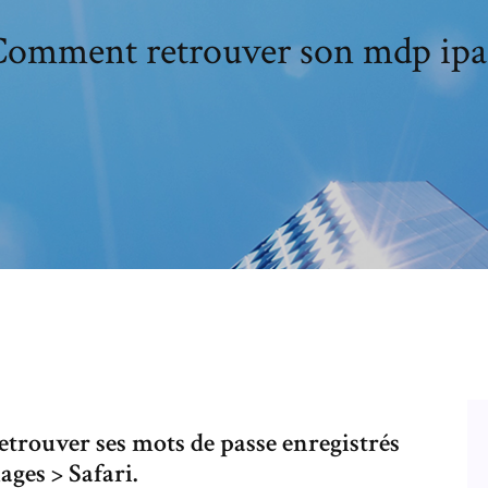
omment retrouver son mdp ipa
retrouver ses mots de passe enregistrés
lages > Safari.