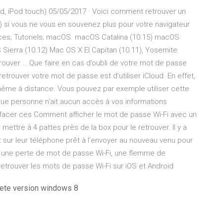
d, iPod touch) 05/05/2017 · Voici comment retrouver un
) si vous ne vous en souvenez plus pour votre navigateur
uces; Tutoriels; macOS. macOS Catalina (10.15) macOS
Sierra (10.12) Mac OS X El Capitan (10.11), Yosemite
trouver … Que faire en cas d’oubli de votre mot de passe
etrouver votre mot de passe est d’utiliser iCloud. En effet,
 même à distance. Vous pouvez par exemple utiliser cette
 que personne n’ait aucun accès à vos informations
effacer ces Comment afficher le mot de passe Wi-Fi avec un
e mettre à 4 pattes près de la box pour le retrouver. Il y a
rt sur leur téléphone prêt à l’envoyer au nouveau venu pour
ubli, une perte de mot de passe Wi-Fi, une flemme de
etrouver les mots de passe Wi-Fi sur iOS et Android
lete version windows 8