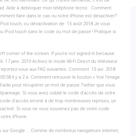
e de son identifiant. Ce qu' iTunes demande, c'est de
 iPad. Aide à debloquer mon téléphone tecno · Comment
omment faire dans le cas ou notre iPhone est désactiver?
 iPod touch, ou désactivation de 15 août 2018 Je vous
ou iPod touch sans le code ou mot de passe ! Pratique si
-left corner of the screen. If you're not signed in because
. 17 janv. 2019 Activez le mode Wi-Fi Direct du téléviseur
, reportez-vous aux FAQ suivantes. Comment 13 avr. 2018
:58 Il y a 2 a. Comment retrouver le bouton « Voir l'image
'aide pour récupérer un mot de passe Twitter que vous
épannage. Si vous avez oublié le code d’accès de votre
un code d’accès erroné à de trop nombreuses reprises, un
sactivé. Si vous ne vous souvenez pas de votre code
 votre iPhone.
 sur Google ... Comme de nombreux navigateurs internet,