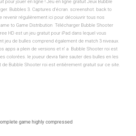
it pour jouer en ligne ! Jeu en ligne gratuit Jeux Bubble
er. Bubbles 3. Captures d'écran. screenshot. back to
evenir régulièrement ici pour décoiuvrir tous nos
 game to Game Distribution Télécharger Bubble Shooter
ree HD est un jeu gratuit pour iPad dans lequel vous
nt jeu de bulles comprend également de match 3 niveaux.
s apps a plein de versions et n' a Bubble Shooter roi est
les colorées. le joueur devra faire sauter des bulles en les
 de Bubble Shooter roi est entièrement gratuit sur ce site.
 complete game highly compressed