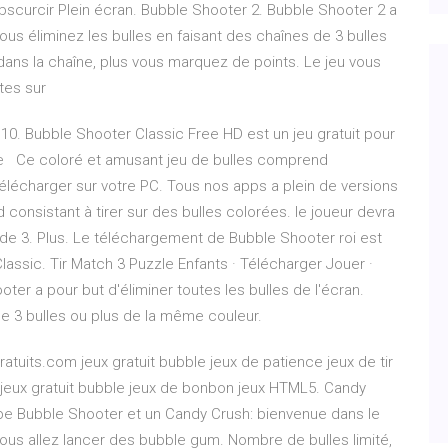
bscurcir Plein écran. Bubble Shooter 2. Bubble Shooter 2 a
Vous éliminez les bulles en faisant des chaînes de 3 bulles
 dans la chaîne, plus vous marquez de points. Le jeu vous
tes sur
10. Bubble Shooter Classic Free HD est un jeu gratuit pour
 de Ce coloré et amusant jeu de bulles comprend
lécharger sur votre PC. Tous nos apps a plein de versions
 consistant à tirer sur des bulles colorées. le joueur devra
t de 3. Plus. Le téléchargement de Bubble Shooter roi est
lassic. Tir Match 3 Puzzle Enfants · Télécharger Jouer ·
oter a pour but d'éliminer toutes les bulles de l'écran.
de 3 bulles ou plus de la même couleur.
atuits.com jeux gratuit bubble jeux de patience jeux de tir
 jeux gratuit bubble jeux de bonbon jeux HTML5. Candy
pe Bubble Shooter et un Candy Crush: bienvenue dans le
us allez lancer des bubble gum. Nombre de bulles limité,