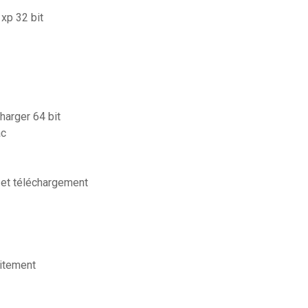
xp 32 bit
harger 64 bit
ac
n et téléchargement
uitement