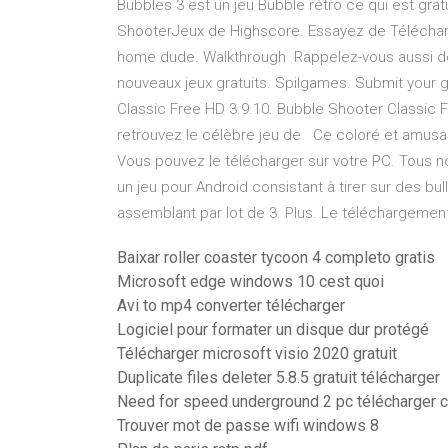
Bubbles 3 est un jeu Bubble rétro ce qui est gratu
ShooterJeux de Highscore. Essayez de Télécharg
home dude. Walkthrough Rappelez-vous aussi de r
nouveaux jeux gratuits. Spilgames. Submit your
Classic Free HD 3.9.10. Bubble Shooter Classic F
retrouvez le célèbre jeu de Ce coloré et amusa
Vous pouvez le télécharger sur votre PC. Tous no
un jeu pour Android consistant à tirer sur des bul
assemblant par lot de 3. Plus. Le téléchargement
Baixar roller coaster tycoon 4 completo gratis
Microsoft edge windows 10 cest quoi
Avi to mp4 converter télécharger
Logiciel pour formater un disque dur protégé
Télécharger microsoft visio 2020 gratuit
Duplicate files deleter 5.8.5 gratuit télécharger
Need for speed underground 2 pc télécharger
Trouver mot de passe wifi windows 8