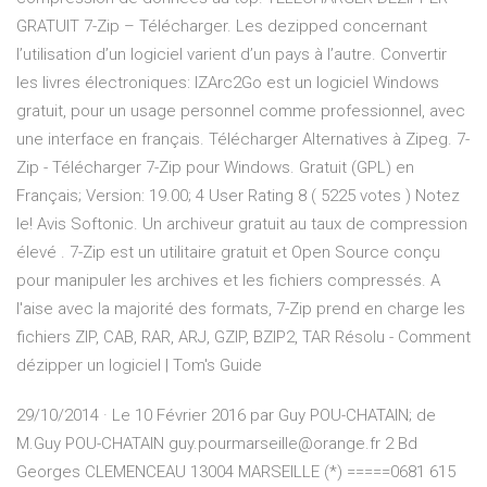
GRATUIT 7-Zip – Télécharger. Les dezipped concernant
l’utilisation d’un logiciel varient d’un pays à l’autre. Convertir
les livres électroniques: IZArc2Go est un logiciel Windows
gratuit, pour un usage personnel comme professionnel, avec
une interface en français. Télécharger Alternatives à Zipeg. 7-
Zip - Télécharger 7-Zip pour Windows. Gratuit (GPL) en
Français; Version: 19.00; 4 User Rating 8 ( 5225 votes ) Notez
le! Avis Softonic. Un archiveur gratuit au taux de compression
élevé . 7-Zip est un utilitaire gratuit et Open Source conçu
pour manipuler les archives et les fichiers compressés. A
l'aise avec la majorité des formats, 7-Zip prend en charge les
fichiers ZIP, CAB, RAR, ARJ, GZIP, BZIP2, TAR Résolu - Comment
dézipper un logiciel | Tom's Guide
29/10/2014 · Le 10 Février 2016 par Guy POU-CHATAIN; de
M.Guy POU-CHATAIN guy.pourmarseille@orange.fr 2 Bd
Georges CLEMENCEAU 13004 MARSEILLE (*) =====0681 615