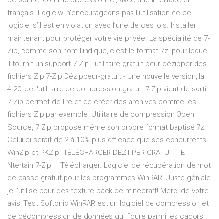
personnel comme professionnel, avec une interface en
français. Logiciwl n’encourageons pas l’utilisation de ce
logiciel s’il est en violation avec l’une de ces lois. Installer
maintenant pour protéger votre vie privée. La spécialité de 7-
Zip, comme son nom l’indique, c’est le format 7z, pour lequel
il fournit un support 7 Zip - utilitaire gratuit pour dézipper des
fichiers Zip 7-Zip Dézippeur-gratuit - Une nouvelle version, la
4.20, de l'utilitaire de compression gratuit 7 Zip vient de sortir.
7 Zip permet de lire et de créer des archives comme les
fichiers Zip par exemple. Utilitaire de compression Open
Source, 7 Zip propose même son propre format baptisé 7z.
Celui-ci serait de 2 à 10% plus efficace que ses concurrents
WinZip et PKZip. TÉLÉCHARGER DEZIPPER GRATUIT - E-
Ntertain 7-Zip – Télécharger. Logiciel de récupération de mot
de passe gratuit pour les programmes WinRAR. Juste géniale
je l’utilise pour des texture pack de minecraft! Merci de votre
avis! Test Softonic WinRAR est un logiciel de compression et
de décompression de données qui figure parmi les cadors