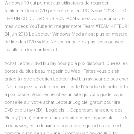
Windows 10 qui permet aux utilisateurs de regarder
facilement leurs DVD préférés sur leur PC. 3 nov. 2018 TUTO -
LIRE UN CD OU DVD SUR SON PC Abonnez vous pour suivre
mes vidéos YouTube et intégrer notre Team #TEAM KIFFEUR !
24 juin 2016 Le Lecteur Windows Media n'est plus en mesure
de lire des DVD vidéo. Ne vous inquiétez pas, vous pouvez
installer un lecteur tiers et
Achat Lecteur dvd blu ray pour pc à prix discount. Ouvrez les
portes du plus beau magasin du Web ! Faites vous plaisir
grâce à notre sélection Lecteur dvd blu ray pour pc pas cher
! Ne manquez pas de découvrir toute l’étendue de notre offre
à prix cassé. Vous recherchez un site qui vous guide, vous
conseille sur votre achat Lecteur Logiciel gratuit pour lire
DVD et blu ray (3D) - Logiciels ... Cependant, la lecture des
Blu-ray (films) commerciaux restait encore impossible. ----- On
a deux vies, et la deuxième commence quand on se rend
compte qu’on n’en a qu’une. ( Confucius ) gougoul07. Bo