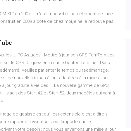
OM XL" en 2007. Il m'est impossible actuellement de faire
onstruit en 2009 à côté de chez moi,je ne le retrouve pas
Tube
our les ... PC Astuces - Mettre à jour son GPS TomTom Les
s sur le GPS. Cliquez enfin sur le bouton Terminer. Dans
redémarré. Veuillez patienter le temps du redémarrage.
si de nouvelles mises à jour adaptées à la mise à jour
 jour gratuite à vie dès ... La nouvelle gamme de GPS
s’agit des Start 42 et Start 52, deux modèles qui vont à
 à
antage de gcaisse est qu’il est extensible c'est à dire si
utre rapports à visualiser ; ou n’importe quelle
décrivant votre besoin ; nous vous enverrons une mise à jour