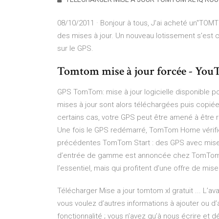
08/10/2011 · Bonjour à tous, J'ai acheté un"TOMT
des mises à jour. Un nouveau lotissement s'est c
sur le GPS.
Tomtom mise à jour forcée - You
GPS TomTom: mise à jour logicielle disponible p
mises à jour sont alors téléchargées puis copiée
certains cas, votre GPS peut être amené à être 
Une fois le GPS redémarré, TomTom Home vérifie 
précédentes TomTom Start : des GPS avec mise à
d’entrée de gamme est annoncée chez TomTom. Il 
l’essentiel, mais qui profitent d’une offre de mise
Télécharger Mise a jour tomtom xl gratuit ... L’av
vous voulez d’autres informations à ajouter ou d’a
fonctionnalité ; vous n’avez qu’à nous écrire et 