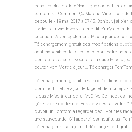
dans les plus brefs délais [] gcaisse est un logici
tomtom xl - Comment Ça Marche Mise a jour de tom
bebouille - 18 mai 2017 à 07:45. Bonjour, j'ai bien
l'ordinateur windows vista me dit q'il n'y a pas de 
question . A voir également: Mise a jour de tomto
Téléchargement gratuit des modifications quotidi
sont disponibles tous les jours pour votre apparei
Connect et assurez-vous que la case Mise à jou
bouton vert Mettre à jour … Télécharger TomTo
Téléchargement gratuit des modifications quotidi
Comment mettre à jour le logiciel de mon appare
la case Mise à jour de la MyDrive Connect est no
gérer votre contenu et vos services sur votre G
d'avoir un Tomtom à regarder ceci. Pour les radars 
une sauvegarde. Si l'appareil est neuf tu as Tom
Télécharger mise à jour . Téléchargement gratuit