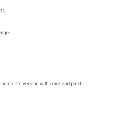
 10
arger
e
r complete version with crack and patch