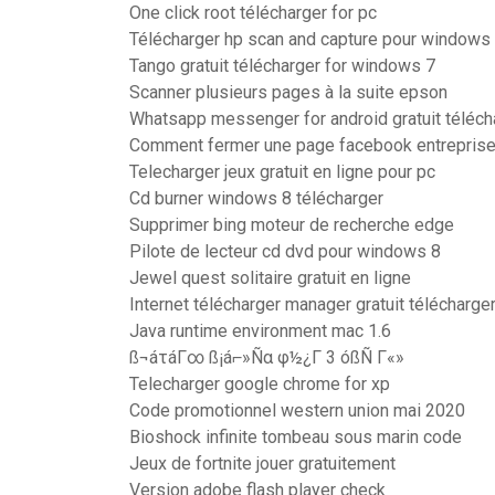
One click root télécharger for pc
Télécharger hp scan and capture pour windows
Tango gratuit télécharger for windows 7
Scanner plusieurs pages à la suite epson
Whatsapp messenger for android gratuit téléch
Comment fermer une page facebook entrepris
Telecharger jeux gratuit en ligne pour pc
Cd burner windows 8 télécharger
Supprimer bing moteur de recherche edge
Pilote de lecteur cd dvd pour windows 8
Jewel quest solitaire gratuit en ligne
Internet télécharger manager gratuit télécharge
Java runtime environment mac 1.6
ß¬áτáΓ∞ ß¡á⌐»Ñα φ½¿Γ 3 óßÑ Γ«»
Telecharger google chrome for xp
Code promotionnel western union mai 2020
Bioshock infinite tombeau sous marin code
Jeux de fortnite jouer gratuitement
Version adobe flash player check