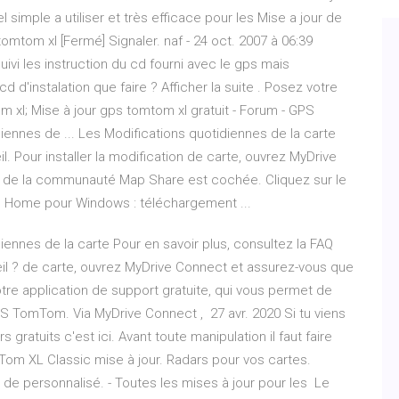
el simple a utiliser et très efficace pour les Mise a jour de
tom xl [Fermé] Signaler. naf - 24 oct. 2007 à 06:39
 suivi les instruction du cd fourni avec le gps mais
cd d'instalation que faire ? Afficher la suite . Posez votre
m xl; Mise à jour gps tomtom xl gratuit - Forum - GPS
ennes de ... Les Modifications quotidiennes de la carte
l. Pour installer la modification de carte, ouvrez MyDrive
r de la communauté Map Share est cochée. Cliquez sur le
m Home pour Windows : téléchargement ...
ennes de la carte Pour en savoir plus, consultez la FAQ
il ? de carte, ouvrez MyDrive Connect et assurez-vous que
tre application de support gratuite, qui vous permet de
PS TomTom. Via MyDrive Connect , 27 avr. 2020 Si tu viens
gratuits c'est ici. Avant toute manipulation il faut faire
Tom XL Classic mise à jour. Radars pour vos cartes.
 de personnalisé. - Toutes les mises à jour pour les Le