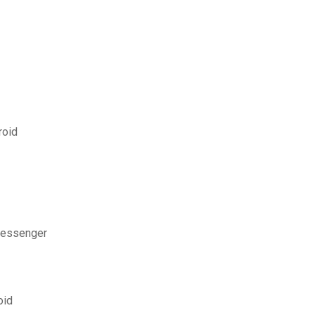
roid
messenger
oid