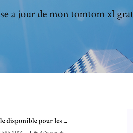
se a jour de mon tomtom xl grat
 disponible pour les ...
ES EDITION …
4 Comments