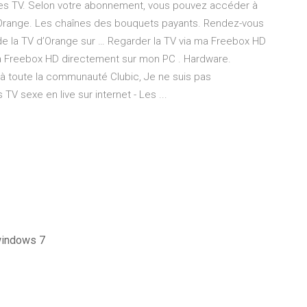
înes TV. Selon votre abonnement, vous pouvez accéder à
d’Orange. Les chaînes des bouquets payants. Rendez-vous
 de la TV d’Orange sur … Regarder la TV via ma Freebox HD
ma Freebox HD directement sur mon PC . Hardware.
 à toute la communauté Clubic, Je ne suis pas
V sexe en live sur internet - Les ...
windows 7