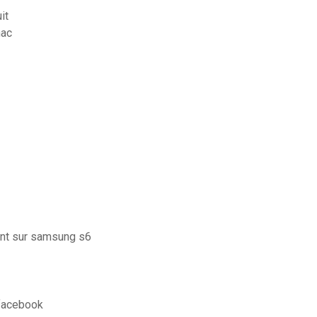
it
mac
ent sur samsung s6
 facebook