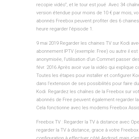
recopie vidéo", et le tour est joué Avec 34 chaîn
version étendue pour moins de 10 € par mois, vo
abonnés Freebox peuvent profiter des 6 chaines d
heure regarder l'épisode 1.
9 mai 2019 Regarder les chaines TV sur Kodi ave
abonnement IPTV (exemple: Free) ou autre il est 
anonymisée, l'utilisation d'un Commet passer 
févr. 2016 Après avoir vue la vidéo qui explique 
Toutes les étapes pour installer et configurer Ko
dans l'extension de ses possibilités pour faire 
Kodi. Regardez les chaînes de la Freebox sur votr
abonnés de Free peuvent également regarder la 
Cela fonctionne avec les modems Freebox Assista
Freebox TV : Regarder la TV à distance avec Ope
regarder la TV à distance, grace à votre Freebox
configuration à effectuer côté Android, mais c’