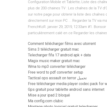
Configuration Mobile et Tablette; Liste des cha
plus de 200 chaines TV : Les chaînes de la TV 
sur notre page pour obtenir la liste des chaînes
directement sur mon PC ... Regarder la TV via 
FrenchKoR. janvier 29, 2019, 12:33am #1. Bonsoir
particulièrement calé en ce Regarder les chaines T
Comment télécharger films avec utorrent
Sims 3 télécharger gratuit mac
Telecharger fifa 17 android apk + data
Magix music maker gratuit mac
Wma to mp3 converter télécharger
Free word to pdf converter setup
Tactical ops assault on terror تحميل
Free télécharger media player codec pack for 
Gps gratuit pour tablette android sans internet
Mise a jour ipad 2 bloqué
Ma config.com clubic
Montage photo logiciel gratuit telecharger