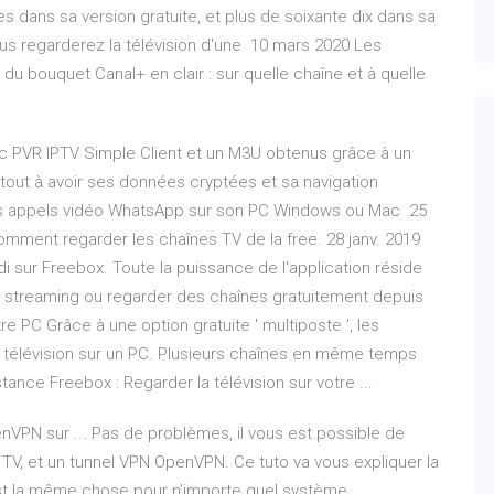
es dans sa version gratuite, et plus de soixante dix dans sa
us regarderez la télévision d'une 10 mars 2020 Les
u bouquet Canal+ en clair : sur quelle chaîne et à quelle
c PVR IPTV Simple Client et un M3U obtenus grâce à un
tout à avoir ses données cryptées et sa navigation
des appels vidéo WhatsApp sur son PC Windows ou Mac 25
comment regarder les chaînes TV de la free. 28 janv. 2019
di sur Freebox. Toute la puissance de l'application réside
du streaming ou regarder des chaînes gratuitement depuis
e PC Grâce à une option gratuite ' multiposte ', les
télévision sur un PC. Plusieurs chaînes en même temps
nce Freebox : Regarder la télévision sur votre ...
nVPN sur ... Pas de problèmes, il vous est possible de
 TV, et un tunnel VPN OpenVPN. Ce tuto va vous expliquer la
est la même chose pour n’importe quel système