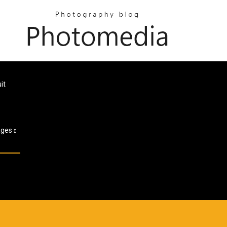
it
ages