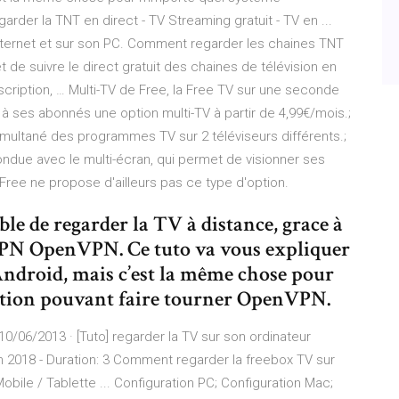
arder la TNT en direct - TV Streaming gratuit - TV en ...
internet et sur son PC. Comment regarder les chaines TNT
et de suivre le direct gratuit des chaines de télévision en
scription, … Multi-TV de Free, la Free TV sur une seconde
 à ses abonnés une option multi-TV à partir de 4,99€/mois.;
multané des programmes TV sur 2 téléviseurs différents.;
ondue avec le multi-écran, qui permet de visionner ses
ree ne propose d'ailleurs pas ce type d'option.
ble de regarder la TV à distance, grace à
VPN OpenVPN. Ce tuto va vous expliquer
 Android, mais c’est la même chose pour
ation pouvant faire tourner OpenVPN.
0/06/2013 · [Tuto] regarder la TV sur son ordinateur
 2018 - Duration: 3 Comment regarder la freebox TV sur
bile / Tablette ... Configuration PC; Configuration Mac;