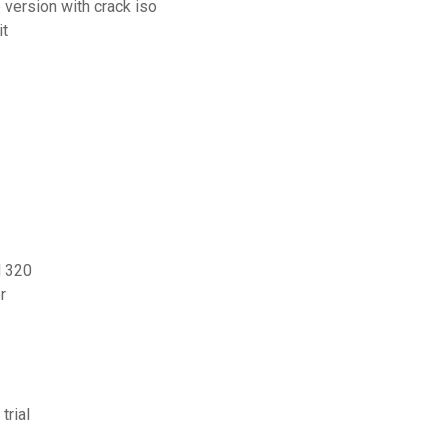
 version with crack iso
it
d 320
r
trial