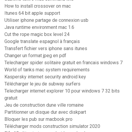
How to install crossover on mac
Itunes 64 bit apple support
Utiliser iphone partage de connexion usb
Java runtime environment mac 1.6
Cut the rope magic box level 24
Google translate espagnol à français
Transfert fichier vers iphone sans itunes
Changer un format jpeg en pdf
Telecharger spider solitaire gratuit en francais windows 7
World of tanks mac system requirements
Kaspersky internet security android key
Télécharger le jeu de subway surfers
Telecharger internet explorer 10 pour windows 7 32 bits
gratuit
Jeu de construction dune ville romaine
Partitionner un disque dur avec diskpart
Bloquer les pub sur macbook pro
Télécharger mods construction simulator 2020