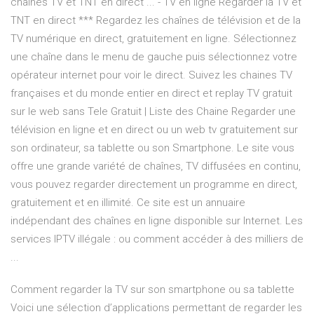
chaînes TV et TNT en direct ... - TV en ligne Regarder la TV et
TNT en direct *** Regardez les chaînes de télévision et de la
TV numérique en direct, gratuitement en ligne. Sélectionnez
une chaîne dans le menu de gauche puis sélectionnez votre
opérateur internet pour voir le direct. Suivez les chaines TV
françaises et du monde entier en direct et replay TV gratuit
sur le web sans Tele Gratuit | Liste des Chaine Regarder une
télévision en ligne et en direct ou un web tv gratuitement sur
son ordinateur, sa tablette ou son Smartphone. Le site vous
offre une grande variété de chaînes, TV diffusées en continu,
vous pouvez regarder directement un programme en direct,
gratuitement et en illimité. Ce site est un annuaire
indépendant des chaînes en ligne disponible sur Internet. Les
services IPTV illégale : ou comment accéder à des milliers de
...
Comment regarder la TV sur son smartphone ou sa tablette
Voici une sélection d’applications permettant de regarder les