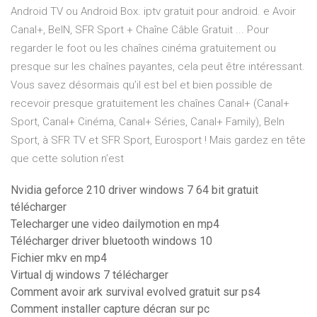
Android TV ou Android Box. iptv gratuit pour android. e Avoir
Canal+, BeIN, SFR Sport + Chaîne Câble Gratuit ... Pour
regarder le foot ou les chaînes cinéma gratuitement ou
presque sur les chaînes payantes, cela peut être intéressant.
Vous savez désormais qu’il est bel et bien possible de
recevoir presque gratuitement les chaînes Canal+ (Canal+
Sport, Canal+ Cinéma, Canal+ Séries, Canal+ Family), BeIn
Sport, à SFR TV et SFR Sport, Eurosport ! Mais gardez en tête
que cette solution n’est
Nvidia geforce 210 driver windows 7 64 bit gratuit
télécharger
Telecharger une video dailymotion en mp4
Télécharger driver bluetooth windows 10
Fichier mkv en mp4
Virtual dj windows 7 télécharger
Comment avoir ark survival evolved gratuit sur ps4
Comment installer capture décran sur pc