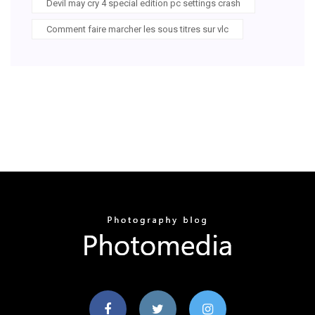
Devil may cry 4 special edition pc settings crash
Comment faire marcher les sous titres sur vlc