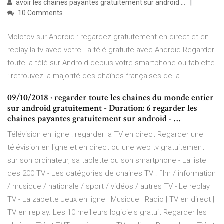
avoir les chaines payantes gratuitement sur android …
10 Comments
Molotov sur Android : regardez gratuitement en direct et en
replay la tv avec votre La télé gratuite avec Android Regarder
toute la télé sur Android depuis votre smartphone ou tablette
: retrouvez la majorité des chaînes françaises de la
09/10/2018 · regarder toute les chaines du monde entier
sur android gratuitement - Duration: 6 regarder les
chaines payantes gratuitement sur android - …
Télévision en ligne : regarder la TV en direct Regarder une
télévision en ligne et en direct ou une web tv gratuitement
sur son ordinateur, sa tablette ou son smartphone - La liste
des 200 TV - Les catégories de chaines TV : film / information
/ musique / nationale / sport / vidéos / autres TV - Le replay
TV - La zapette Jeux en ligne | Musique | Radio | TV en direct |
TV en replay. Les 10 meilleurs logiciels gratuit Regarder les