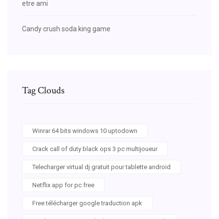
etre ami
Candy crush soda king game
Tag Clouds
Winrar 64 bits windows 10 uptodown
Crack call of duty black ops 3 pc multijoueur
Telecharger virtual dj gratuit pour tablette android
Netflix app for pc free
Free télécharger google traduction apk