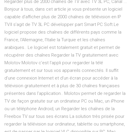
Regarder plus de 2000 chaînes de TV avec TV 3L PC, Canal ...
Bonjour à tous, dans cet article je vous présente un logiciel
capable d’afficher plus de 2000 chaînes de télévision en IP
TV.Il s’agit de TV 3L PC développer part Smart PC Soft.Le
logiciel propose des chaînes de différents pays comme la
France, l’Allemagne, l’Italie la Turquie et les chaînes
arabiques.. Le logiciel est totalement gratuit et permet de
récupérer des chaînes Regarder la TV gratuitement avec
Molotov Molotov c’est l’appli pour regarder la télé
gratuitement et sur tous vos appareils connectés. Il suffit
d’une connexion Internet et d’un écran pour accéder à la
télévision gratuitement et à plus de 30 chaînes françaises
présentes dans l’application.. Molotov permet de regarder la
TV de façon gratuite sur un ordinateur PC ou Mac, un iPhone
ou un téléphone Android, un Regarder les chaînes de la
Freebox TV sur tous ses écrans La solution très prisée pour
regarder la télévision sur ordinateur, tablette ou smartphone,
est de passer par le logiciel VLC disponible sur PC, Mac,