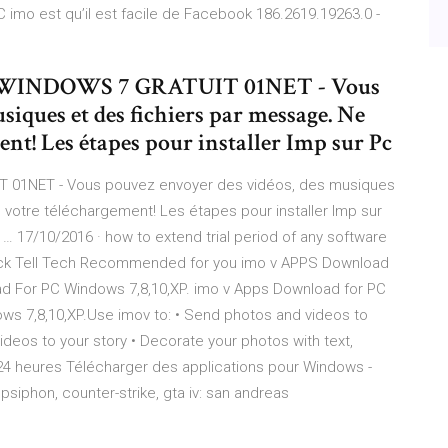
C imo est qu’il est facile de Facebook 186.2619.19263.0 -
INDOWS 7 GRATUIT 01NET - Vous
siques et des fichiers par message. Ne
ent! Les étapes pour installer Imp sur Pc
01NET - Vous pouvez envoyer des vidéos, des musiques
 votre téléchargement! Les étapes pour installer Imp sur
 17/10/2016 · how to extend trial period of any software
8. Trick Tell Tech Recommended for you imo v APPS Download
ad For PC Windows 7,8,10,XP. imo v Apps Download for PC
ows 7,8,10,XP.Use imov to: • Send photos and videos to
videos to your story • Decorate your photos with text,
 24 heures Télécharger des applications pour Windows -
psiphon, counter-strike, gta iv: san andreas