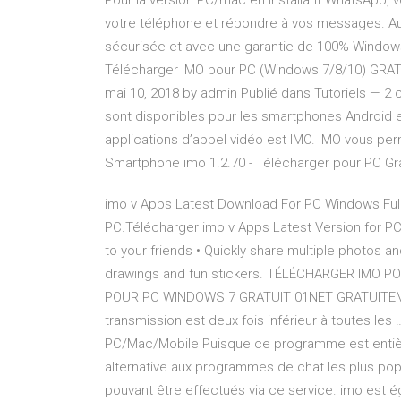
Pour la version PC/mac en installant WhatsApp, v
votre téléphone et répondre à vos messages. Au
sécurisée et avec une garantie de 100% Window
Télécharger IMO pour PC (Windows 7/8/10) GRAT
mai 10, 2018 by admin Publié dans Tutoriels — 
sont disponibles pour les smartphones Android e
applications d’appel vidéo est IMO. IMO vous per
Smartphone imo 1.2.70 - Télécharger pour PC Gr
imo v Apps Latest Download For PC Windows Full 
PC.Télécharger imo v Apps Latest Version for P
to your friends • Quickly share multiple photos a
drawings and fun stickers. TÉLÉCHARGER IMO
POUR PC WINDOWS 7 GRATUIT 01NET GRATUITEMEN
transmission est deux fois inférieur à toutes les
PC/Mac/Mobile Puisque ce programme est entière
alternative aux programmes de chat les plus popu
pouvant être effectués via ce service. imo est é