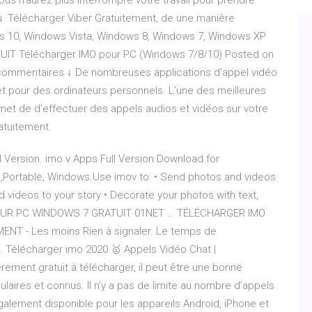
ous n'aurez plus interrompre votre travail pour prendre
 Télécharger Viber Gratuitement, de une manière
s 10, Windows Vista, Windows 8, Windows 7, Windows XP
UIT Télécharger IMO pour PC (Windows 7/8/10) Posted on
2 commentaires ↓ De nombreuses applications d’appel vidéo
t pour des ordinateurs personnels. L’une des meilleures
met de d’effectuer des appels audios et vidéos sur votre
atuitement
Version. imo v Apps Full Version Download for
C,Portable, Windows.Use imov to: • Send photos and videos
nd videos to your story • Decorate your photos with text,
 POUR PC WINDOWS 7 GRATUIT 01NET … TÉLÉCHARGER IMO
T - Les moins Rien à signaler. Le temps de
 … Télécharger imo 2020 🥇 Appels Vidéo Chat |
ment gratuit à télécharger, il peut être une bonne
laires et connus. Il n’y a pas de limite au nombre d’appels
galement disponible pour les appareils Android, iPhone et