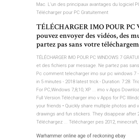
Mac. L’un des principaux avantages du logiciel P
Télécharger pour PC Gratuitement
TÉLÉCHARGER IMO POUR PC W
pouvez envoyer des vidéos, des mu
partez pas sans votre téléchargem
TÉLÉCHARGER IMO POUR PC WINDOWS 7 GRATUIT 
et des fichiers par message. Ne partez pas sans
Pc comment telecharger imo sur pc windows 7 - …
in 5 minutes - 2018 latest trick - Duration: 7:2
For PC,Windows 7,8,10, XP ... imo v Apps Downlo
Full Version.Télécharger imo v Apps for PC Wind
your friends • Quickly share multiple photos and 
drawings and fun stickers. They disappear after
Téléchargez ... Télécharger pes 2012, minecraft, 
Warhammer online age of reckoning ebay