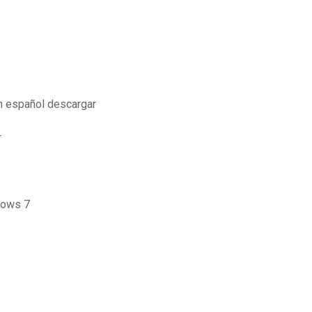
n español descargar
r
dows 7