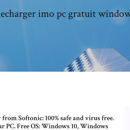
lecharger imo pc gratuit window
om Softonic: 100% safe and virus free.
ur PC. Free OS: Windows 10, Windows