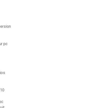
version
ur pc
ios
 10
pc
uit