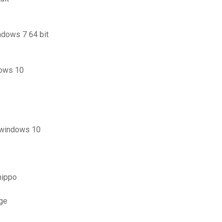
ndows 7 64 bit
dows 10
r windows 10
hippo
ge