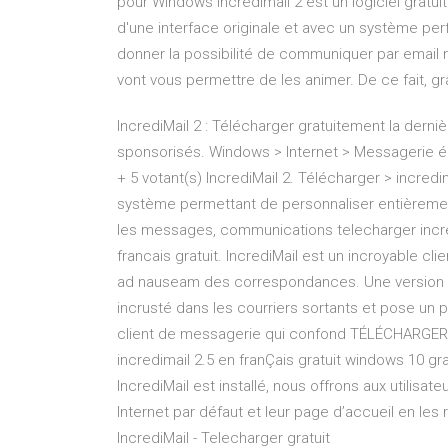
pour Windows Incredimail 2 est un logiciel gratui
d'une interface originale et avec un système perf
donner la possibilité de communiquer par email m
vont vous permettre de les animer. De ce fait, grâ
IncrediMail 2 : Télécharger gratuitement la derni
sponsorisés. Windows > Internet > Messagerie él
+ 5 votant(s) IncrediMail 2. Télécharger > incredi
système permettant de personnaliser entièrement 
les messages, communications telecharger incredi
francais gratuit. IncrediMail est un incroyable cli
ad nauseam des correspondances. Une version gr
incrusté dans les courriers sortants et pose un p
client de messagerie qui confond TÉLÉCHARGER
incredimail 2.5 en franÇais gratuit windows 10 g
IncrediMail est installé, nous offrons aux utilisat
Internet par défaut et leur page d’accueil en les 
IncrediMail - Telecharger gratuit