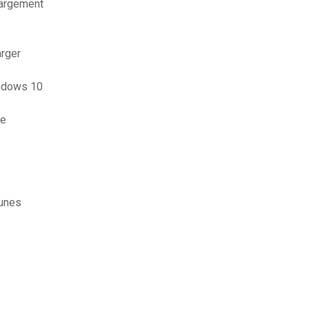
hargement
arger
indows 10
le
tunes