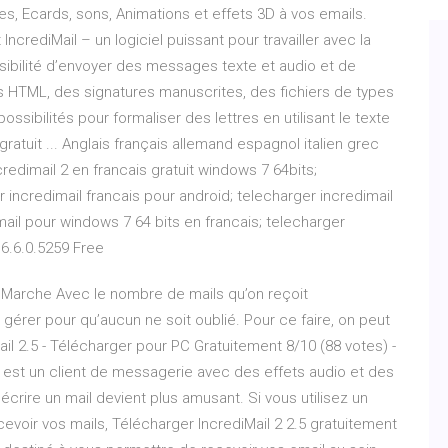
nes, Ecards, sons, Animations et effets 3D à vos emails.
IncrediMail – un logiciel puissant pour travailler avec la
ssibilité d’envoyer des messages texte et audio et de
es HTML, des signatures manuscrites, des fichiers de types
ssibilités pour formaliser des lettres en utilisant le texte
atuit ... Anglais français allemand espagnol italien grec
credimail 2 en francais gratuit windows 7 64bits;
r incredimail francais pour android; telecharger incredimail
mail pour windows 7 64 bits en francais; telecharger
 6.6.0.5259 Free
a Marche Avec le nombre de mails qu’on reçoit
 gérer pour qu’aucun ne soit oublié. Pour ce faire, on peut
iMail 2.5 - Télécharger pour PC Gratuitement 8/10 (88 votes) -
l est un client de messagerie avec des effets audio et des
écrire un mail devient plus amusant. Si vous utilisez un
evoir vos mails, Télécharger IncrediMail 2 2.5 gratuitement