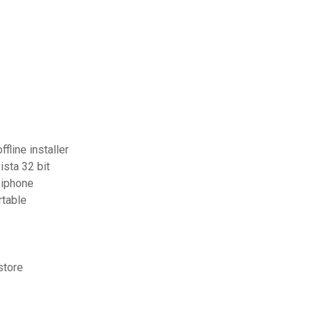
fline installer
ista 32 bit
 iphone
rtable
store