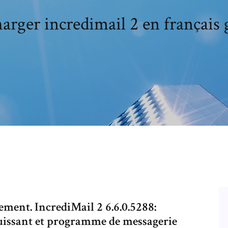
arger incredimail 2 en français 
ement. IncrediMail 2 6.6.0.5288:
uissant et programme de messagerie