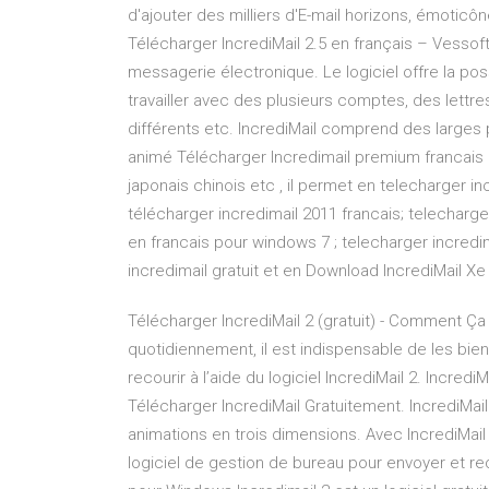
d'ajouter des milliers d'E-mail horizons, émoticô
Télécharger IncrediMail 2.5 en français – Vessoft 
messagerie électronique. Le logiciel offre la po
travailler avec des plusieurs comptes, des lettr
différents etc. IncrediMail comprend des larges po
animé Télécharger Incredimail premium francais gr
japonais chinois etc , il permet en telecharger in
télécharger incredimail 2011 francais; telecharge
en francais pour windows 7 ; telecharger incredi
incredimail gratuit et en Download IncrediMail Xe
Télécharger IncrediMail 2 (gratuit) - Comment Ç
quotidiennement, il est indispensable de les bien
recourir à l’aide du logiciel IncrediMail 2. Incred
Télécharger IncrediMail Gratuitement. IncrediMai
animations en trois dimensions. Avec IncrediMail 
logiciel de gestion de bureau pour envoyer et rec