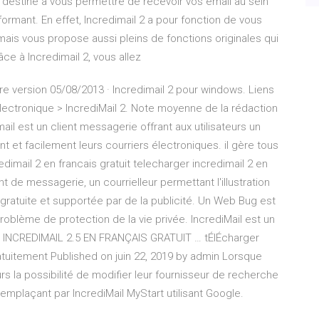
t destiné à vous permettre de recevoir vos email au sein
ormant. En effet, Incredimail 2 a pour fonction de vous
ais vous propose aussi pleins de fonctions originales qui
ce à Incredimail 2, vous allez
ère version 05/08/2013 · Incredimail 2 pour windows. Liens
ectronique > IncrediMail 2. Note moyenne de la rédaction
mail est un client messagerie offrant aux utilisateurs un
et facilement leurs courriers électroniques. il gère tous
mail 2 en francais gratuit telecharger incredimail 2 en
ent de messagerie, un courrielleur permettant l'illustration
atuite et supportée par de la publicité. Un Web Bug est
roblème de protection de la vie privée. IncrediMail est un
 INCREDIMAIL 2.5 EN FRANÇAIS GRATUIT … tÉlÉcharger
ratuitement Published on juin 22, 2019 by admin Lorsque
eurs la possibilité de modifier leur fournisseur de recherche
remplaçant par IncrediMail MyStart utilisant Google.