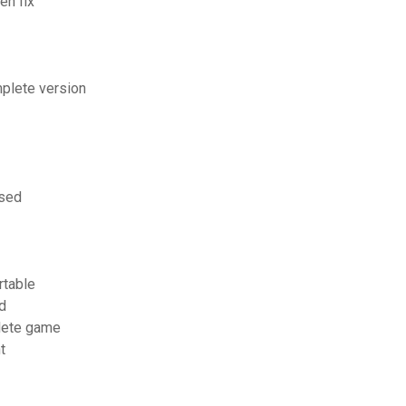
en fix
mplete version
ssed
rtable
d
lete game
t