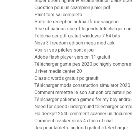
Super street fighter iv arcade edition black scre
Question pour un champion junior pdf
Paint tool sai completo
Boite de reception hotmail.fr messagerie
Rise of nations rise of legends télécharger co
Télécharger pdf gratuit windows 7 64 bits
Nova 3 freedom edition mega mod apk
Voir si ses pilotes sont a jour
Adobe flash player version 11 gratuit
Télécharger game pes 2020 pc highly compre
J river media center 20
Classic words gratuit pc gratuit
Télécharger mods construction simulator 2020
Comment remettre le son sur son ordinateur po
Télécharger pokemon games for my boy androi
Need for speed underground télécharger comp
Hp deskjet 2540 comment scanner un documen
Comment cracker sims 4 chien et chat
Jeu pour tablette android gratuit a telecharger