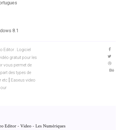
portugues
indows 8.1
 Editor . Logiciel
déo gratuit pour les
tor vous permet de
upart des types de
 etc [] Easeus video
pour
o Editor - Video - Les Numériques