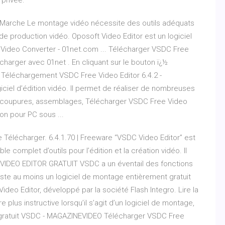
 privée.
a Marche Le montage vidéo nécessite des outils adéquats
 de production vidéo. Oposoft Video Editor est un logiciel
Video Converter - 01net.com ... Télécharger VSDC Free
harger avec 01net . En cliquant sur le bouton ï¿½
e Téléchargement VSDC Free Video Editor 6.4.2 -
iciel d’édition vidéo. Il permet de réaliser de nombreuses
 : coupures, assemblages, Télécharger VSDC Free Video
ion pour PC sous ...
 Télécharger. 6.4.1.70 | Freeware “VSDC Video Editor” est
 complet d’outils pour l’édition et la création vidéo. Il
DEO EDITOR GRATUIT VSDC a un éventail des fonctions
xiste au moins un logiciel de montage entièrement gratuit
Video Editor, développé par la société Flash Integro. Lire la
lus instructive lorsqu’il s’agit d’un logiciel de montage,
ge gratuit VSDC - MAGAZINEVIDEO Télécharger VSDC Free