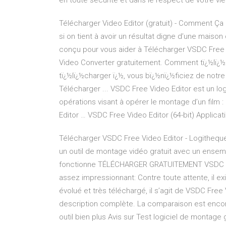
en toute sécurité et dans le respect de votre vie
Télécharger Video Editor (gratuit) - Comment Ç
si on tient à avoir un résultat digne d’une maison
conçu pour vous aider à Télécharger VSDC Free 
Video Converter gratuitement. Comment tï¿½lï¿½c
tï¿½lï¿½charger ï¿½, vous bï¿½nï¿½ficiez de notr
Télécharger ... VSDC Free Video Editor est un log
opérations visant à opérer le montage d’un film
Editor … VSDC Free Video Editor (64-bit) Applicat
Télécharger VSDC Free Video Editor - Logitheque
un outil de montage vidéo gratuit avec un ensemble
fonctionne TÉLÉCHARGER GRATUITEMENT VSDC VI
assez impressionnant: Contre toute attente, il e
évolué et très téléchargé, il s’agit de VSDC Free 
description complète. La comparaison est encore p
outil bien plus Avis sur Test logiciel de monta