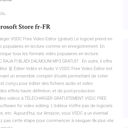
u ...
rosoft Store fr-FR
er VSDC Free Video Editor (gratuit) Le logiciel prend en
io populaires en lecture comme en enregistrement. En
resque tous les formats vidéo populaires en lecture
AJA FI BLADI DALMOUNI MP3 GRATUIT . En outre, il offre
itor 🥇 Éditer Vidéo et Audio V VSDC Free Video Editor est
ant un ensemble complet d’outils permettant de créer
t conçu pour éditer des fichiers audio et vidéo
s effets haute définition, et de post-production
urer des vidéos à TÉLÉCHARGER GRATUITEMENT VSDC FREE
tware for video editing. L’éditeur n’offre pas de logiciels
re, etc. Aujourd’hui, sur Amazon, vous VSDC a un éventail
z pas cette étape pour commencer à naviguer 8x plus vite