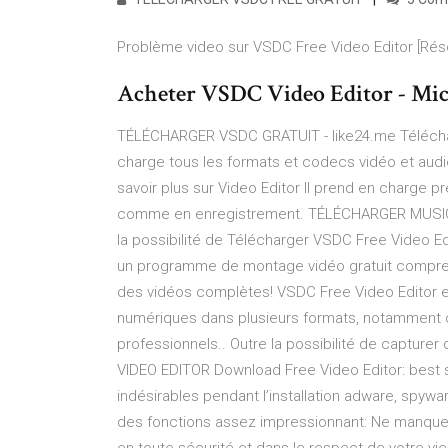
Problème video sur VSDC Free Video Editor [Résol
Acheter VSDC Video Editor - Mic
TÉLÉCHARGER VSDC GRATUIT - like24.me Télécharg
charge tous les formats et codecs vidéo et aud
savoir plus sur Video Editor Il prend en charge p
comme en enregistrement. TÉLÉCHARGER MUSIC R
la possibilité de Télécharger VSDC Free Video Ed
un programme de montage vidéo gratuit compren
des vidéos complètes! VSDC Free Video Editor es
numériques dans plusieurs formats, notamment de
professionnels.. Outre la possibilité de capt
VIDEO EDITOR Download Free Video Editor: best sof
indésirables pendant l’installation adware, spywa
des fonctions assez impressionnant: Ne manque