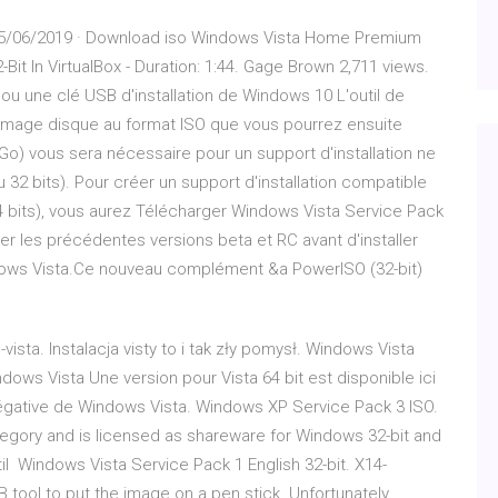
5/06/2019 · Download iso Windows Vista Home Premium
 In VirtualBox - Duration: 1:44. Gage Brown 2,711 views.
ou une clé USB d'installation de Windows 10 L'outil de
image disque au format ISO que vous pourrez ensuite
o) vous sera nécessaire pour un support d'installation ne
 32 bits). Pour créer un support d'installation compatible
4 bits), vous aurez Télécharger Windows Vista Service Pack
ler les précédentes versions beta et RC avant d'installer
ndows Vista.Ce nouveau complément &a PowerISO (32-bit)
sta. Instalacja visty to i tak zły pomysł. Windows Vista
dows Vista Une version pour Vista 64 bit est disponible ici
e négative de Windows Vista. Windows XP Service Pack 3 ISO.
tegory and is licensed as shareware for Windows 32-bit and
til Windows Vista Service Pack 1 English 32-bit. X14-
 tool to put the image on a pen stick. Unfortunately