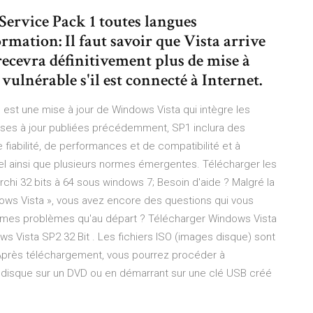
ervice Pack 1 toutes langues
rmation: Il faut savoir que Vista arrive
e recevra définitivement plus de mise à
vulnérable s'il est connecté à Internet.
est une mise à jour de Windows Vista qui intègre les
ises à jour publiées précédemment, SP1 inclura des
fiabilité, de performances et de compatibilité et à
l ainsi que plusieurs normes émergentes. Télécharger les
hi 32 bits à 64 sous windows 7; Besoin d'aide ? Malgré la
ndows Vista », vous avez encore des questions qui vous
 mêmes problèmes qu'au départ ? Télécharger Windows Vista
ows Vista SP2 32 Bit . Les fichiers ISO (images disque) sont
 Après téléchargement, vous pourrez procéder à
ge disque sur un DVD ou en démarrant sur une clé USB créé