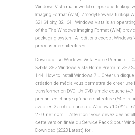
Windows Vista ma nowe lub ulepszone funkcje w
Imaging Format (WIM); Zmodyfikowana funkcja Wersj
32 i 64 bity, 32 i 64 Windows Vista is an operat
of the The Windows Imaging Format (WIM) provi
packaging system. All editions except Windows Vis
processor architectures.
Download iso Windows Vista Home Premium … 0
32bits SP2 Windows Vista Home Premium SP2 32-Bit
1:44. How to Install Windows 7 … Créer un disque 
création de média vous permettra de créer une 
transformer en DVD. Un DVD simple couche (4,7 G
prenant en charge qu'une architecture (64 bits ou
avec les 2 architectures de Windows 10 (32 et 6
2 - 01net.com ... Attention : vous devez désinstal
cette version finale du Service Pack 2 pour Wi
Download (2020 Latest) for …