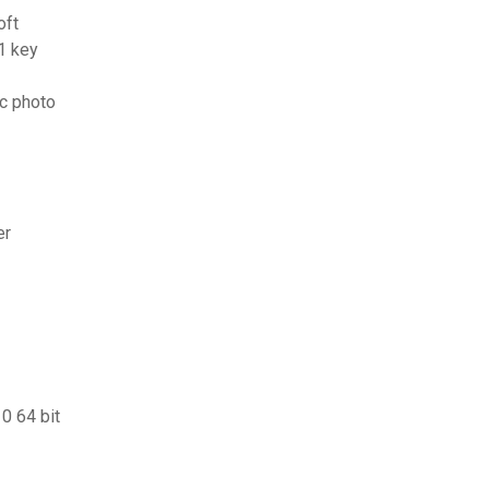
oft
.1 key
ec photo
er
0 64 bit