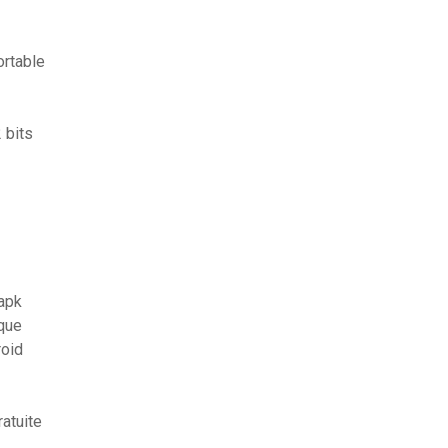
ortable
 bits
apk
que
roid
ratuite