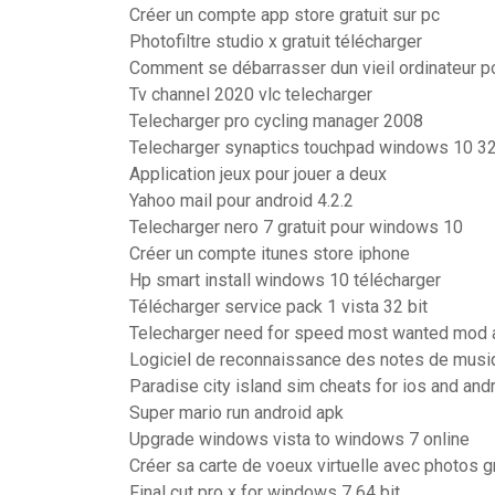
Créer un compte app store gratuit sur pc
Photofiltre studio x gratuit télécharger
Comment se débarrasser dun vieil ordinateur p
Tv channel 2020 vlc telecharger
Telecharger pro cycling manager 2008
Telecharger synaptics touchpad windows 10 32
Application jeux pour jouer a deux
Yahoo mail pour android 4.2.2
Telecharger nero 7 gratuit pour windows 10
Créer un compte itunes store iphone
Hp smart install windows 10 télécharger
Télécharger service pack 1 vista 32 bit
Telecharger need for speed most wanted mod 
Logiciel de reconnaissance des notes de musi
Paradise city island sim cheats for ios and and
Super mario run android apk
Upgrade windows vista to windows 7 online
Créer sa carte de voeux virtuelle avec photos g
Final cut pro x for windows 7 64 bit