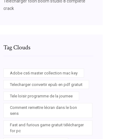
Télécharger toon boom studio 8 complete
crack
Tag Clouds
Adobe cs6 master collection mac key
Telecharger convertir epub en pdf gratuit
Tele loisir programme de la journee
Comment remettre lécran dans le bon
sens
Fast and furious game gratuit télécharger
for pc