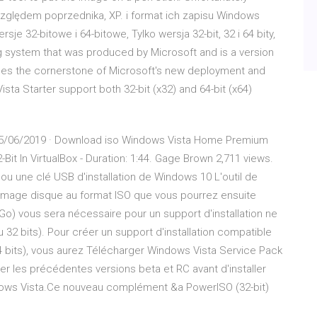
zględem poprzednika, XP. i format ich zapisu Windows
e 32-bitowe i 64-bitowe, Tylko wersja 32-bit, 32 i 64 bity,
ing system that was produced by Microsoft and is a version
des the cornerstone of Microsoft's new deployment and
ta Starter support both 32-bit (x32) and 64-bit (x64)
5/06/2019 · Download iso Windows Vista Home Premium
 In VirtualBox - Duration: 1:44. Gage Brown 2,711 views.
ou une clé USB d'installation de Windows 10 L'outil de
image disque au format ISO que vous pourrez ensuite
o) vous sera nécessaire pour un support d'installation ne
 32 bits). Pour créer un support d'installation compatible
4 bits), vous aurez Télécharger Windows Vista Service Pack
ler les précédentes versions beta et RC avant d'installer
ndows Vista.Ce nouveau complément &a PowerISO (32-bit)