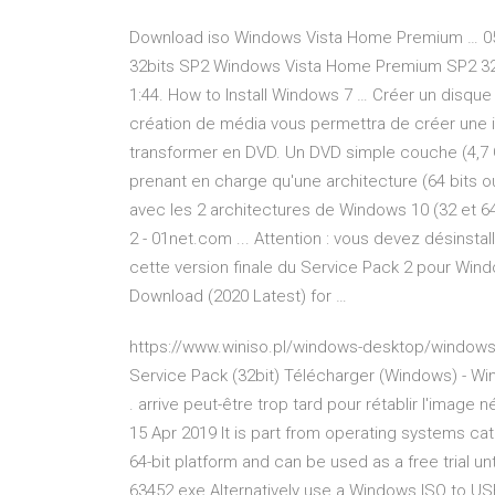
Download iso Windows Vista Home Premium … 0
32bits SP2 Windows Vista Home Premium SP2 32-Bit
1:44. How to Install Windows 7 … Créer un disque 
création de média vous permettra de créer une 
transformer en DVD. Un DVD simple couche (4,7 G
prenant en charge qu'une architecture (64 bits ou
avec les 2 architectures de Windows 10 (32 et 6
2 - 01net.com ... Attention : vous devez désinstal
cette version finale du Service Pack 2 pour Wi
Download (2020 Latest) for …
https://www.winiso.pl/windows-desktop/windows-vi
Service Pack (32bit) Télécharger (Windows) - Win
. arrive peut-être trop tard pour rétablir l'imag
15 Apr 2019 It is part from operating systems ca
64-bit platform and can be used as a free trial un
63452.exe Alternatively use a Windows ISO to USB