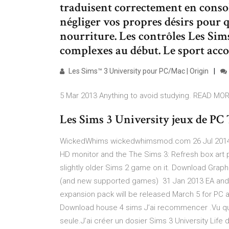
traduisent correctement en conso
négliger vos propres désirs pour q
nourriture. Les contrôles Les Sim
complexes au début. Le sport acc
Les Sims™ 3 University pour PC/Mac | Origin
5 Mar 2013 Anything to avoid studying. READ M
Les Sims 3 University jeux de PC T
WickedWhims wickedwhimsmod.com 26 Jul 2014 Yo
HD monitor and the The Sims 3: Refresh box art 
slightly older Sims 2 game on it. Download Graph
(and new supported games) 31 Jan 2013 EA and M
expansion pack will be released March 5 for PC a
Download house 4 sims J’ai recommencer .Vu que
seule.J’ai créer un dosier Sims 3 University Life