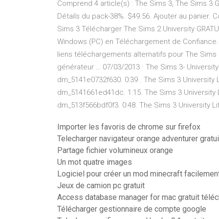
Comprend 4 article(s) : The Sims 3, The Sims 3 
Détails du pack-38%. $49.56. Ajouter au panier. C
Sims 3 Télécharger The Sims 2 University GRATU
Windows (PC) en Téléchargement de Confiance.
liens téléchargements alternatifs pour The Sims 2
générateur … 07/03/2013 · The Sims 3- Universi
dm_5141e0732f630. 0:39 . The Sims 3 University
dm_5141661ed41dc. 1:15. The Sims 3 University
dm_513f566bdf0f3. 0:48. The Sims 3 University L
Importer les favoris de chrome sur firefox
Telecharger navigateur orange adventurer gratui
Partage fichier volumineux orange
Un mot quatre images
Logiciel pour créer un mod minecraft facilemen
Jeux de camion pc gratuit
Access database manager for mac gratuit téléc
Télécharger gestionnaire de compte google