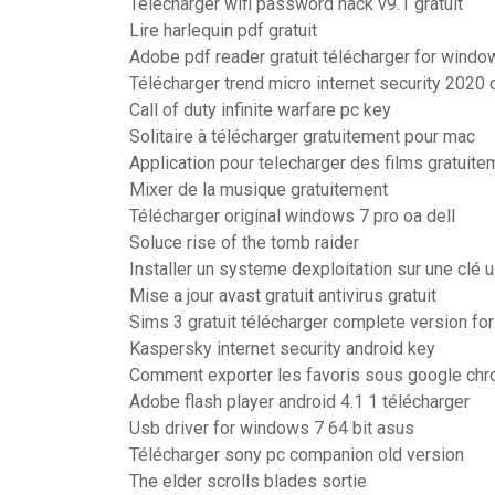
Telecharger wifi password hack v9.1 gratuit
Lire harlequin pdf gratuit
Adobe pdf reader gratuit télécharger for windo
Télécharger trend micro internet security 2020 of
Call of duty infinite warfare pc key
Solitaire à télécharger gratuitement pour mac
Application pour telecharger des films gratuite
Mixer de la musique gratuitement
Télécharger original windows 7 pro oa dell
Soluce rise of the tomb raider
Installer un systeme dexploitation sur une clé 
Mise a jour avast gratuit antivirus gratuit
Sims 3 gratuit télécharger complete version for
Kaspersky internet security android key
Comment exporter les favoris sous google ch
Adobe flash player android 4.1 1 télécharger
Usb driver for windows 7 64 bit asus
Télécharger sony pc companion old version
The elder scrolls blades sortie