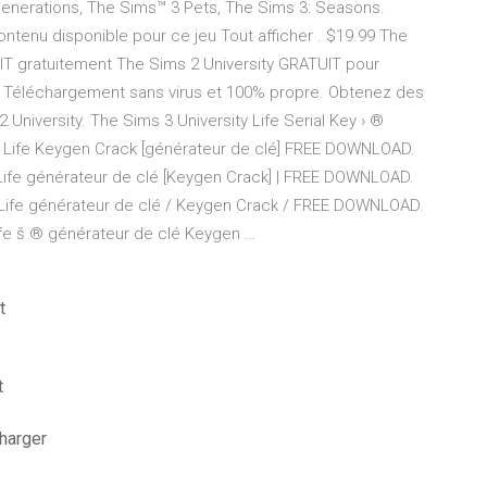
Generations, The Sims™ 3 Pets, The Sims 3: Seasons.
ontenu disponible pour ce jeu Tout afficher . $19.99 The
IT gratuitement The Sims 2 University GRATUIT pour
 Téléchargement sans virus et 100% propre. Obtenez des
 University. The Sims 3 University Life Serial Key › ®
ty Life Keygen Crack [générateur de clé] FREE DOWNLOAD.
 Life générateur de clé [Keygen Crack] | FREE DOWNLOAD.
 Life générateur de clé / Keygen Crack / FREE DOWNLOAD.
ife š ® générateur de clé Keygen …
t
t
harger