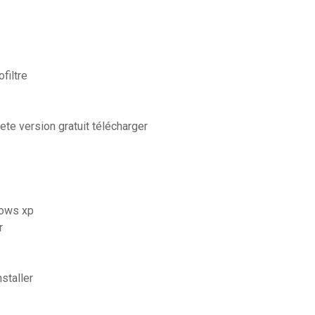
filtre
te version gratuit télécharger
dows xp
r
staller