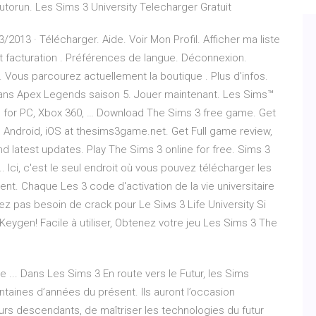
ur autorun. Les Sims 3 University Telecharger Gratuit
2013 · Télécharger. Aide. Voir Mon Profil. Afficher ma liste
t facturation . Préférences de langue. Déconnexion.
 Vous parcourez actuellement la boutique . Plus d'infos.
 dans Apex Legends saison 5. Jouer maintenant. Les Sims™
e for PC, Xbox 360, … Download The Sims 3 free game. Get
3, Android, iOS at thesims3game.net. Get Full game review,
and latest updates. Play The Sims 3 online for free. Sims 3
.. Ici, c'est le seul endroit où vous pouvez télécharger les
nt. Chaque Les 3 code d'activation de la vie universitaire
vez pas besoin de crack pour Le Siмs 3 Life University Si
Keygen! Facile à utiliser, Obtenez votre jeu Les Sims 3 The
 ... Dans Les Sims 3 En route vers le Futur, les Sims
ntaines d’années du présent. Ils auront l’occasion
urs descendants, de maîtriser les technologies du futur