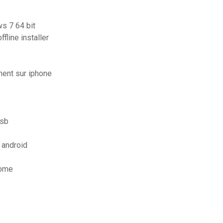
ws 7 64 bit
fline installer
ment sur iphone
usb
 android
rome