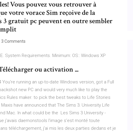
les! Vous pouvez vous retrouver à
ue votre vorace Sim reçoive de la
s 3 gratuit pc peuvent en outre sembler
omplit
3 Comments
ORE. System Requirements. Minimum: OS:: Windows XP
élécharger ou activation ...
u're running an up-to-date Windows version, got a Full
packshot new PC and would very much like to play the
ics Rules maker. to pick the best tweaks to Life Stories
axis have announced that The Sims 3: University Life
nd Mac. In what could be the Les Sims 3 University -
 j’avais daemonstools l’image s’est monté toute
 dans téléchargement, j’ai mis les deux parties dedans et je