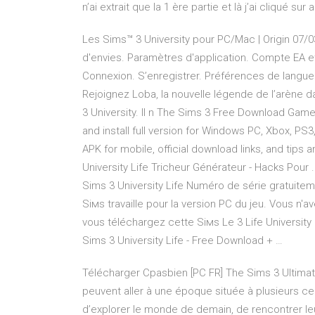
n’ai extrait que la 1 ère partie et là j’ai cliqué s
Les Sims™ 3 University pour PC/Mac | Origin 07/03/
d'envies. Paramètres d'application. Compte EA e
Connexion. S’enregistrer. Préférences de langue.
Rejoignez Loba, la nouvelle légende de l’arène
3 University. Il n The Sims 3 Free Download Gam
and install full version for Windows PC, Xbox, PS
APK for mobile, official download links, and tips 
University Life Tricheur Générateur - Hacks Pour .
Sims 3 University Life Numéro de série gratuiteme
Siмs travaille pour la version PC du jeu. Vous n'a
vous téléchargez cette Siмs Le 3 Life University 
Sims 3 University Life - Free Download + …
Télécharger Cpasbien [PC FR] The Sims 3 Ultimate
peuvent aller à une époque située à plusieurs ce
d’explorer le monde de demain, de rencontrer le