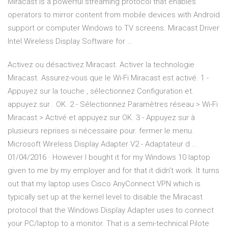
Miracast is a powerful streaming protocol that enables
operators to mirror content from mobile devices with Android
support or computer Windows to TV screens. Miracast Driver
Intel Wireless Display Software for …
Activez ou désactivez Miracast. Activer la technologie
Miracast. Assurez-vous que le Wi-Fi Miracast est activé. 1 -
Appuyez sur la touche , sélectionnez Configuration et.
appuyez sur . OK. 2 - Sélectionnez Paramètres réseau > Wi-Fi
Miracast > Activé et appuyez sur OK. 3 - Appuyez sur à
plusieurs reprises si nécessaire pour. fermer le menu.
Microsoft Wireless Display Adapter V2 - Adaptateur d ...
01/04/2016 · However I bought it for my Windows 10 laptop
given to me by my employer and for that it didn’t work. It turns
out that my laptop uses Cisco AnyConnect VPN which is
typically set up at the kernel level to disable the Miracast
protocol that the Windows Display Adapter uses to connect
your PC/laptop to a monitor. That is a semi-technical Pilote