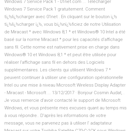
Windows 7 Service Pack 1 - 01net.com ... Télécharger
Windows 7 Service Pack 1 gratuitement. Comment
tï¿½lï¿½charger avec 01net . En cliquant sur le bouton ï¿½
tï¿½lï¿½charger ï¿½, vous bï¿½nï¿½ficiez de notre Utilisation
de Miracast * avec Windows 8,1 * et Windows® 10 Intel a été
basé sur la norme Miracast * pour les capacités d'affichage
sans fil. Cette norme est nativement prise en charge dans
Windows® 10 et Windows 8,1 * et peut être utilisée pour
réaliser l'affichage sans fil en dehors des Logiciels
supplémentaires. Les clients qui utilisent Windows 7 *
peuvent continuer à utiliser une configuration opérationnelle
Intel ou une mise à niveau Microsoft Wireless Display Adapter
- Miracast - Microsoft ... 13/12/2017 · Bonjour Cosmin Audat, .
Je vous remercie d’avoir contacté le support de Microsoft
Windows, et vous présente mes excuses quant au temps mis
à vous répondre.. D’après les informations de votre
message, vous ne parvenez pas à utiliser l’ adaptateur
Miracast sur votre Toshiba Satellite C70-C-1CK sous Windows